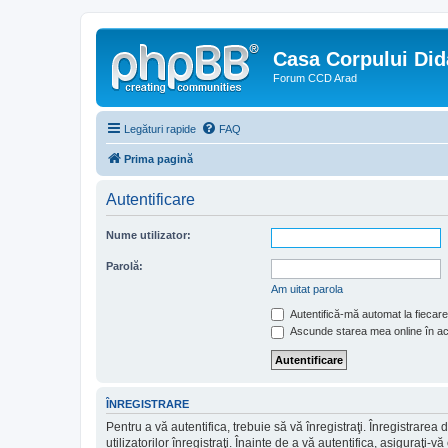
Casa Corpului Did
Forum CCD Arad
Legături rapide
FAQ
Prima pagină
Autentificare
Nume utilizator:
Parolă:
Am uitat parola
Autentifică-mă automat la fiecare 
Ascunde starea mea online în a
ÎNREGISTRARE
Pentru a vă autentifica, trebuie să vă înregistraţi. Înregistrar
utilizatorilor înregistraţi. Înainte de a vă autentifica, asiguraţi-v