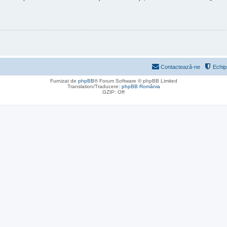
Contactează-ne
Echip
Furnizat de
phpBB
® Forum Software © phpBB Limited
Translation/Traducere:
phpBB România
GZIP: Off