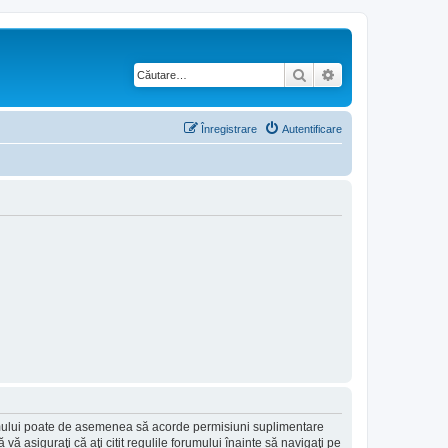
Căutare
Căutare avansată
Înregistrare
Autentificare
forumului poate de asemenea să acorde permisiuni suplimentare
să vă asiguraţi că aţi citit regulile forumului înainte să navigaţi pe