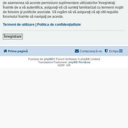
de asemenea să acorde permisiuni suplimentare utilizatorilor înregistraţi.
Înainte de a vă autentifica, asiguraţi-vă că sunteţi familiarizat cu termenii noştri
de folosire şi politicile asociate. Vă rugăm să vă asiguraţi că aţi citit regulile
forumului înainte să navigaţi pe acesta.
Termeni de utilizare
|
Politica de confidenţialitate
Înregistrare
Prima pagină
Contactează-ne
Echipa
Furnizat de
phpBB
® Forum Software © phpBB Limited
Translation/Traducere:
phpBB România
GZIP: Off