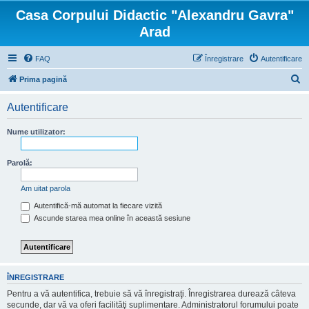
Casa Corpului Didactic "Alexandru Gavra"
Arad
FAQ
Înregistrare
Autentificare
C
Prima pagină
ă
Autentificare
u
t
Nume utilizator:
a
r
Parolă:
e
Am uitat parola
Autentifică-mă automat la fiecare vizită
Ascunde starea mea online în această sesiune
ÎNREGISTRARE
Pentru a vă autentifica, trebuie să vă înregistraţi. Înregistrarea durează câteva
secunde, dar vă va oferi facilităţi suplimentare. Administratorul forumului poate