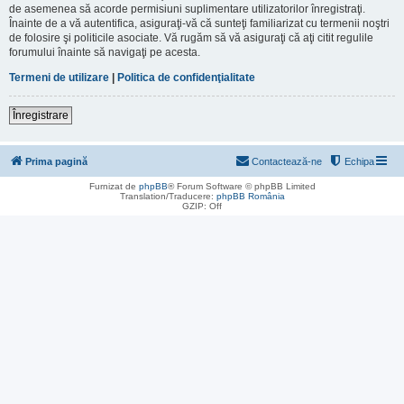
de asemenea să acorde permisiuni suplimentare utilizatorilor înregistraţi.
Înainte de a vă autentifica, asiguraţi-vă că sunteţi familiarizat cu termenii noştri
de folosire şi politicile asociate. Vă rugăm să vă asiguraţi că aţi citit regulile
forumului înainte să navigaţi pe acesta.
Termeni de utilizare
|
Politica de confidenţialitate
Înregistrare
Prima pagină
Contactează-ne
Echipa
Furnizat de
phpBB
® Forum Software © phpBB Limited
Translation/Traducere:
phpBB România
GZIP: Off