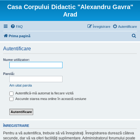
Casa Corpului Didactic "Alexandru Gavra"
Arad
FAQ
Înregistrare
Autentificare
C
Prima pagină
ă
Autentificare
u
t
Nume utilizator:
a
r
Parolă:
e
Am uitat parola
Autentifică-mă automat la fiecare vizită
Ascunde starea mea online în această sesiune
ÎNREGISTRARE
Pentru a vă autentifica, trebuie să vă înregistraţi. Înregistrarea durează câteva
secunde, dar vă va oferi facilităţi suplimentare. Administratorul forumului poate