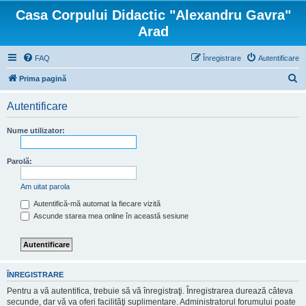
Casa Corpului Didactic "Alexandru Gavra"
Arad
FAQ
Înregistrare
Autentificare
C
Prima pagină
ă
Autentificare
u
t
Nume utilizator:
a
r
Parolă:
e
Am uitat parola
Autentifică-mă automat la fiecare vizită
Ascunde starea mea online în această sesiune
ÎNREGISTRARE
Pentru a vă autentifica, trebuie să vă înregistraţi. Înregistrarea durează câteva
secunde, dar vă va oferi facilităţi suplimentare. Administratorul forumului poate