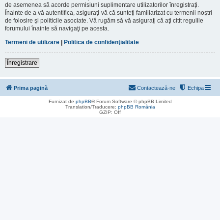
de asemenea să acorde permisiuni suplimentare utilizatorilor înregistraţi.
Înainte de a vă autentifica, asiguraţi-vă că sunteţi familiarizat cu termenii noştri
de folosire şi politicile asociate. Vă rugăm să vă asiguraţi că aţi citit regulile
forumului înainte să navigaţi pe acesta.
Termeni de utilizare
|
Politica de confidenţialitate
Înregistrare
Prima pagină
Contactează-ne
Echipa
Furnizat de
phpBB
® Forum Software © phpBB Limited
Translation/Traducere:
phpBB România
GZIP: Off