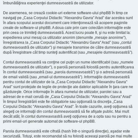
îmbunătăţirea experienţei dumneavoastră de utilizator.
De asemenea, se crează cookie-uri externe software-ului phpBB în timp ce
navigaţi pe „Casa Corpului Didactic "Alexandru Gavra" Arad” dar acestea sunt
în afara scopului acestui document care intenţionează să acopere paginile
create de software-ul phpBB. A doua cale prin care colectăm informaţiile este
prin ceea ce trimiteţi dumneavoastră. Acest lucru poate fi, şi nu este limitat la:
expedierea unui mesaj ca utilizator anonim (denumite „mesaje anonime”),
înregistrarea la „Casa Corpului Didactic "Alexandru Gavra" Arad” (sau „contul
dumneavoastră de utilizator”) şi mesajele transmise de către dumneavoastră
după înregistrare cât timp sunteţi autentificat (sau „mesajele dumneavoastră”).
Contul dumneavoastră va conţine cel puţin un nume identificabil (sau „numele
dumneavoastră de utilizator”), o parolă personală folosită pentru autentificarea
în contul dumneavoastră (sau „parola dumneavoastră”) şi o adresă personală
de email validă (sau „email-ul dumneavoastră”). Informaţiile dumneavoastră
pentru contul de utilizator de la „Casa Corpului Didactic "Alexandru Gavra"
Arad” sunt protejate de legile de protecţie ale datelor aplicabile în ţara care ne
găzduieşte. Orice informaţie în afara numelui de utilizator, parolei sau a
adresei de e-mail cerută de „Casa Corpului Didactic "Alexandru Gavra" Arad”
în timpul înregistrării este fie obligatorie sau opţională la discreţia „Casa
Corpului Didactic "Alexandru Gavra" Arad”. În toate cazurile, aveţi opţiunea să
alegeţi ce informaţii din contul dumneavoastră să fie afişate public. Mai mult
decât atât, în contul dumneavoastră aveţi opţiunea de a opta sau nu pentru a
primi email-uri generate automat de software-ul phpBB.
Parola dumneavoastră este cifrată (hash într-o singură direcţie), aşadar este
securizată. Totuşi, este recomandat să nu folosiţi aceeaşi parolă pe mai multe