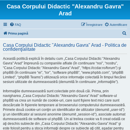
Casa Corpului Didactic "Alexandru Gavra"
Arad
FAQ
Înregistrare
Autentificare
C
Prima pagină
ă
Casa Corpului Didactic "Alexandru Gavra" Arad - Politica de
u
confidenţialitate
t
Această politică explică în detaliu cum „Casa Corpului Didactic "Alexandru
a
Gavra" Arad” împreună cu companiile afliate (în continuare “noi”, “nostru”,
“Casa Corpului Didactic "Alexandru Gavra" Arad”, “https://ccdar.ro/forum”) şi
r
phpBB (în continuare “ei”, “lor”, “software phpBB”, “www.phpbb.com”, “phpBB
e
Limited”, “phpBB Teams”) utilizează orice informaţie colectată în timpul fiecărei
sesiuni utilizate de dumneavoastră (denumită în continuare „informaţiile”).
Informaţiile dumneavoastră sunt colectate prin două căi. Prima, prin
navigharea „Casa Corpului Didactic "Alexandru Gavra" Arad” software-ul
phpBB va crea un număr de cookie-uri, care sunt fişiere text mici care sunt
descărcate în fişierele temporare al browserului computerului dumneavoastră.
Primele două cookie-uri conţin un identificator de utilizator (denumit „user-id”)
şi un identificator al sesiunii anonime (denumit „session-id”), asociate automat
dumneavoastră de software-ul phpBB. Un al treilea cookie va fi creat odată ce
aţi deschis subiecte din „Casa Corpului Didactic "Alexandru Gavra" Arad” şi
este folosit pentru a stoca informaţii despre ce subiecte aţi citit, aşadar pentru