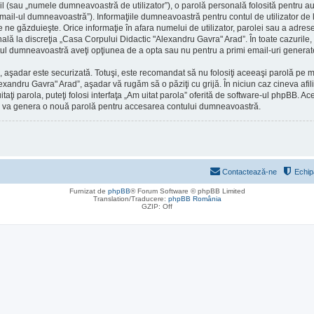
l (sau „numele dumneavoastră de utilizator”), o parolă personală folosită pentru a
ail-ul dumneavoastră”). Informaţiile dumneavoastră pentru contul de utilizator de
are ne găzduieşte. Orice informaţie în afara numelui de utilizator, parolei sau a adr
onală la discreţia „Casa Corpului Didactic "Alexandru Gavra" Arad”. În toate cazurile, 
ontul dumneavoastră aveţi opţiunea de a opta sau nu pentru a primi email-uri gener
), aşadar este securizată. Totuşi, este recomandat să nu folosiţi aceeaşi parolă pe
lexandru Gavra" Arad”, aşadar vă rugăm să o păziţi cu grijă. În niciun caz cineva a
itaţi parola, puteţi folosi interfaţa „Am uitat parola” oferită de software-ul phpBB.
pBB va genera o nouă parolă pentru accesarea contului dumneavoastră.
Contactează-ne
Echip
Furnizat de
phpBB
® Forum Software © phpBB Limited
Translation/Traducere:
phpBB România
GZIP: Off