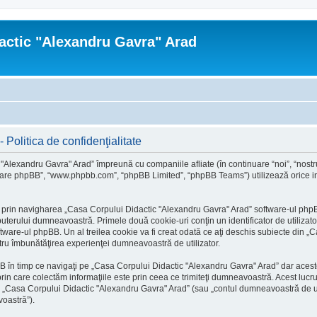
actic "Alexandru Gavra" Arad
Politica de confidenţialitate
 "Alexandru Gavra" Arad” împreună cu companiile afliate (în continuare “noi”, “nost
oftware phpBB”, “www.phpbb.com”, “phpBB Limited”, “phpBB Teams”) utilizează orice inf
 prin navigharea „Casa Corpului Didactic "Alexandru Gavra" Arad” software-ul phpBB
terului dumneavoastră. Primele două cookie-uri conţin un identificator de utilizator 
are-ul phpBB. Un al treilea cookie va fi creat odată ce aţi deschis subiecte din „C
entru îmbunătăţirea experienţei dumneavoastră de utilizator.
 în timp ce navigaţi pe „Casa Corpului Didactic "Alexandru Gavra" Arad” dar acest
n care colectăm informaţiile este prin ceea ce trimiteţi dumneavoastră. Acest lucru 
la „Casa Corpului Didactic "Alexandru Gavra" Arad” (sau „contul dumneavoastră de u
voastră”).