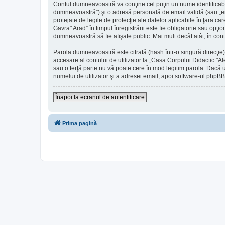
Contul dumneavoastră va conţine cel puţin un nume identificabi
dumneavoastră”) şi o adresă personală de email validă (sau „em
protejate de legile de protecţie ale datelor aplicabile în ţara c
Gavra" Arad” în timpul înregistrării este fie obligatorie sau opţi
dumneavoastră să fie afişate public. Mai mult decât atât, în c
Parola dumneavoastră este cifrată (hash într-o singură direcţie
accesare al contului de utilizator la „Casa Corpului Didactic "A
sau o terţă parte nu vă poate cere în mod legitim parola. Dacă u
numelui de utilizator şi a adresei email, apoi software-ul ph
Înapoi la ecranul de autentificare
Prima pagină