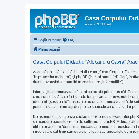
Casa Corpului Did
Forum CCD Arad
Legături rapide
FAQ
Prima pagină
Casa Corpului Didactic "Alexandru Gavra" Arad - 
Această politică explică în detaliu cum „Casa Corpului Didactic
“https://ccdar.ro/forum”) şi phpBB (în continuare “ei”, “lor”, “s
dumneavoastră (denumită în continuare „informaţiile”).
Informaţiile dumneavoastră sunt colectate prin două căi. Prima,
care sunt descărcate în fişierele temporare al browserului compu
(denumit „session-id”), asociate automat dumneavoastră de softw
pentru a stoca informaţii despre ce subiecte aţi citit, aşadar p
De asemenea, se crează cookie-uri externe software-ului phpBB
să acopere paginile create de software-ul phpBB. A doua cale pri
utilizator anonim (denumite „mesaje anonime”), înregistrarea 
înregistrare cât timp sunteţi autentificat (sau „mesajele dumnea