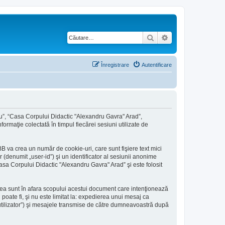
Căutare
Căutare avansată
Înregistrare
Autentificare
ru”, “Casa Corpului Didactic "Alexandru Gavra" Arad”,
ormaţie colectată în timpul fiecărei sesiuni utilizate de
 va crea un număr de cookie-uri, care sunt fişiere text mici
(denumit „user-id”) şi un identificator al sesiunii anonime
asa Corpului Didactic "Alexandru Gavra" Arad” şi este folosit
ea sunt în afara scopului acestui document care intenţionează
poate fi, şi nu este limitat la: expedierea unui mesaj ca
tilizator”) şi mesajele transmise de către dumneavoastră după