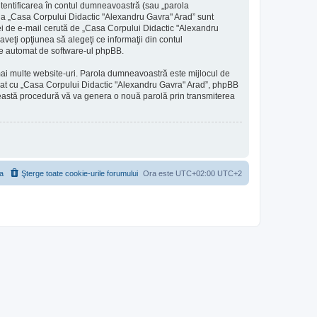
utentificarea în contul dumneavoastră (sau „parola
 la „Casa Corpului Didactic "Alexandru Gavra" Arad” sunt
esei de e-mail cerută de „Casa Corpului Didactic "Alexandru
aveţi opţiunea să alegeţi ce informaţii din contul
ate automat de software-ul phpBB.
 mai multe website-uri. Parola dumneavoastră este mijlocul de
filiat cu „Casa Corpului Didactic "Alexandru Gavra" Arad”, phpBB
 Această procedură vă va genera o nouă parolă prin transmiterea
a
Şterge toate cookie-urile forumului
Ora este UTC+02:00 UTC+2