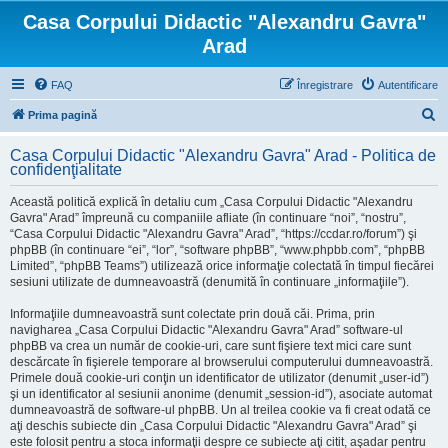
Casa Corpului Didactic "Alexandru Gavra"
Arad
FAQ
Înregistrare
Autentificare
C
Prima pagină
ă
Casa Corpului Didactic "Alexandru Gavra" Arad - Politica de
u
confidenţialitate
t
Această politică explică în detaliu cum „Casa Corpului Didactic "Alexandru
a
Gavra" Arad” împreună cu companiile afliate (în continuare “noi”, “nostru”,
“Casa Corpului Didactic "Alexandru Gavra" Arad”, “https://ccdar.ro/forum”) şi
r
phpBB (în continuare “ei”, “lor”, “software phpBB”, “www.phpbb.com”, “phpBB
e
Limited”, “phpBB Teams”) utilizează orice informaţie colectată în timpul fiecărei
sesiuni utilizate de dumneavoastră (denumită în continuare „informaţiile”).
Informaţiile dumneavoastră sunt colectate prin două căi. Prima, prin
navigharea „Casa Corpului Didactic "Alexandru Gavra" Arad” software-ul
phpBB va crea un număr de cookie-uri, care sunt fişiere text mici care sunt
descărcate în fişierele temporare al browserului computerului dumneavoastră.
Primele două cookie-uri conţin un identificator de utilizator (denumit „user-id”)
şi un identificator al sesiunii anonime (denumit „session-id”), asociate automat
dumneavoastră de software-ul phpBB. Un al treilea cookie va fi creat odată ce
aţi deschis subiecte din „Casa Corpului Didactic "Alexandru Gavra" Arad” şi
este folosit pentru a stoca informaţii despre ce subiecte aţi citit, aşadar pentru