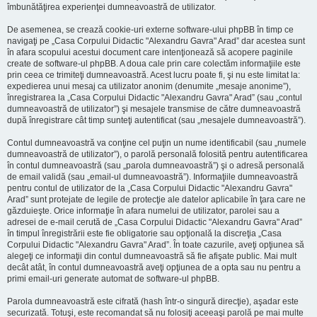
îmbunătăţirea experienţei dumneavoastră de utilizator.
De asemenea, se crează cookie-uri externe software-ului phpBB în timp ce
navigaţi pe „Casa Corpului Didactic "Alexandru Gavra" Arad” dar acestea sunt
în afara scopului acestui document care intenţionează să acopere paginile
create de software-ul phpBB. A doua cale prin care colectăm informaţiile este
prin ceea ce trimiteţi dumneavoastră. Acest lucru poate fi, şi nu este limitat la:
expedierea unui mesaj ca utilizator anonim (denumite „mesaje anonime”),
înregistrarea la „Casa Corpului Didactic "Alexandru Gavra" Arad” (sau „contul
dumneavoastră de utilizator”) şi mesajele transmise de către dumneavoastră
după înregistrare cât timp sunteţi autentificat (sau „mesajele dumneavoastră”).
Contul dumneavoastră va conţine cel puţin un nume identificabil (sau „numele
dumneavoastră de utilizator”), o parolă personală folosită pentru autentificarea
în contul dumneavoastră (sau „parola dumneavoastră”) şi o adresă personală
de email validă (sau „email-ul dumneavoastră”). Informaţiile dumneavoastră
pentru contul de utilizator de la „Casa Corpului Didactic "Alexandru Gavra"
Arad” sunt protejate de legile de protecţie ale datelor aplicabile în ţara care ne
găzduieşte. Orice informaţie în afara numelui de utilizator, parolei sau a
adresei de e-mail cerută de „Casa Corpului Didactic "Alexandru Gavra" Arad”
în timpul înregistrării este fie obligatorie sau opţională la discreţia „Casa
Corpului Didactic "Alexandru Gavra" Arad”. În toate cazurile, aveţi opţiunea să
alegeţi ce informaţii din contul dumneavoastră să fie afişate public. Mai mult
decât atât, în contul dumneavoastră aveţi opţiunea de a opta sau nu pentru a
primi email-uri generate automat de software-ul phpBB.
Parola dumneavoastră este cifrată (hash într-o singură direcţie), aşadar este
securizată. Totuşi, este recomandat să nu folosiţi aceeaşi parolă pe mai multe