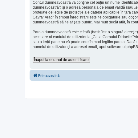
Contul dumneavoastră va conţine cel puţin un nume identificabi
dumneavoastră”) şi o adresă personală de email validă (sau „em
protejate de legile de protecţie ale datelor aplicabile în ţara c
Gavra" Arad” în timpul înregistrării este fie obligatorie sau opţi
dumneavoastră să fie afişate public. Mai mult decât atât, în c
Parola dumneavoastră este cifrată (hash într-o singură direcţie
accesare al contului de utilizator la „Casa Corpului Didactic "A
sau o terţă parte nu vă poate cere în mod legitim parola. Dacă u
numelui de utilizator şi a adresei email, apoi software-ul ph
Înapoi la ecranul de autentificare
Prima pagină