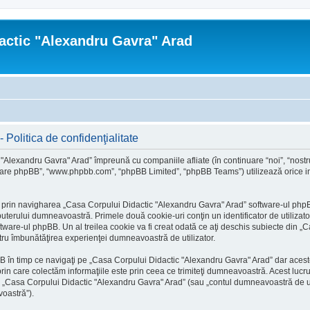
actic "Alexandru Gavra" Arad
Politica de confidenţialitate
 "Alexandru Gavra" Arad” împreună cu companiile afliate (în continuare “noi”, “nost
oftware phpBB”, “www.phpbb.com”, “phpBB Limited”, “phpBB Teams”) utilizează orice inf
 prin navigharea „Casa Corpului Didactic "Alexandru Gavra" Arad” software-ul phpBB
terului dumneavoastră. Primele două cookie-uri conţin un identificator de utilizator 
are-ul phpBB. Un al treilea cookie va fi creat odată ce aţi deschis subiecte din „C
entru îmbunătăţirea experienţei dumneavoastră de utilizator.
 în timp ce navigaţi pe „Casa Corpului Didactic "Alexandru Gavra" Arad” dar acest
n care colectăm informaţiile este prin ceea ce trimiteţi dumneavoastră. Acest lucru 
la „Casa Corpului Didactic "Alexandru Gavra" Arad” (sau „contul dumneavoastră de u
voastră”).