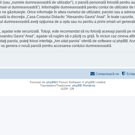
l (sau „numele dumneavoastră de utilizator”), o parolă personală folosită pentru a
ail-ul dumneavoastră”). Informaţiile dumneavoastră pentru contul de utilizator de
are ne găzduieşte. Orice informaţie în afara numelui de utilizator, parolei sau a adr
onală la discreţia „Casa Corpului Didactic "Alexandru Gavra" Arad”. În toate cazurile, 
ontul dumneavoastră aveţi opţiunea de a opta sau nu pentru a primi email-uri gener
), aşadar este securizată. Totuşi, este recomandat să nu folosiţi aceeaşi parolă pe
lexandru Gavra" Arad”, aşadar vă rugăm să o păziţi cu grijă. În niciun caz cineva a
itaţi parola, puteţi folosi interfaţa „Am uitat parola” oferită de software-ul phpBB.
pBB va genera o nouă parolă pentru accesarea contului dumneavoastră.
Contactează-ne
Echip
Furnizat de
phpBB
® Forum Software © phpBB Limited
Translation/Traducere:
phpBB România
GZIP: Off