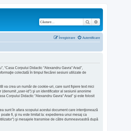
Căutare
Căutare avansată
Înregistrare
Autentificare
ru”, “Casa Corpului Didactic "Alexandru Gavra" Arad”,
ormaţie colectată în timpul fiecărei sesiuni utilizate de
 va crea un număr de cookie-uri, care sunt fişiere text mici
(denumit „user-id”) şi un identificator al sesiunii anonime
asa Corpului Didactic "Alexandru Gavra" Arad” şi este folosit
ea sunt în afara scopului acestui document care intenţionează
poate fi, şi nu este limitat la: expedierea unui mesaj ca
tilizator”) şi mesajele transmise de către dumneavoastră după