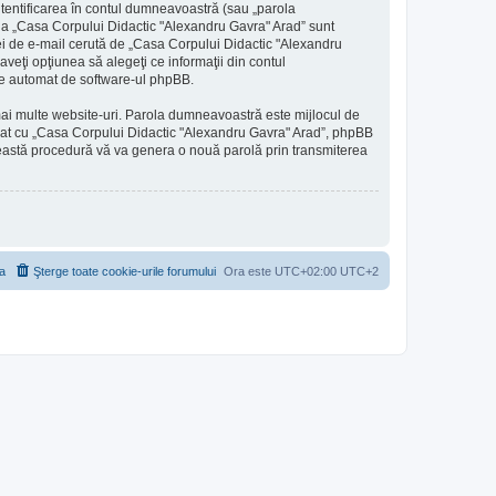
utentificarea în contul dumneavoastră (sau „parola
 la „Casa Corpului Didactic "Alexandru Gavra" Arad” sunt
esei de e-mail cerută de „Casa Corpului Didactic "Alexandru
aveţi opţiunea să alegeţi ce informaţii din contul
ate automat de software-ul phpBB.
 mai multe website-uri. Parola dumneavoastră este mijlocul de
filiat cu „Casa Corpului Didactic "Alexandru Gavra" Arad”, phpBB
 Această procedură vă va genera o nouă parolă prin transmiterea
a
Şterge toate cookie-urile forumului
Ora este UTC+02:00 UTC+2