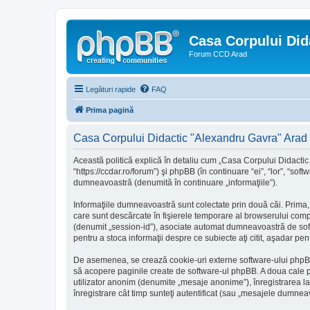
Casa Corpului Did
Forum CCD Arad
Legături rapide
FAQ
Prima pagină
Casa Corpului Didactic "Alexandru Gavra" Arad - 
Această politică explică în detaliu cum „Casa Corpului Didactic
“https://ccdar.ro/forum”) şi phpBB (în continuare “ei”, “lor”, “s
dumneavoastră (denumită în continuare „informaţiile”).
Informaţiile dumneavoastră sunt colectate prin două căi. Prima,
care sunt descărcate în fişierele temporare al browserului compu
(denumit „session-id”), asociate automat dumneavoastră de softw
pentru a stoca informaţii despre ce subiecte aţi citit, aşadar p
De asemenea, se crează cookie-uri externe software-ului phpBB
să acopere paginile create de software-ul phpBB. A doua cale pri
utilizator anonim (denumite „mesaje anonime”), înregistrarea 
înregistrare cât timp sunteţi autentificat (sau „mesajele dumnea