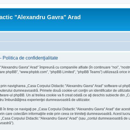
actic "Alexandru Gavra" Arad
Politica de confidenţialitate
 "Alexandru Gavra" Arad” împreună cu companiile afliate (în continuare “noi”, “nost
oftware phpBB”, “www.phpbb.com”, “phpBB Limited”, “phpBB Teams”) utilizează orice inf
 prin navigharea „Casa Corpului Didactic "Alexandru Gavra" Arad” software-ul phpBB
terului dumneavoastră. Primele două cookie-uri conţin un identificator de utilizator 
are-ul phpBB. Un al treilea cookie va fi creat odată ce aţi deschis subiecte din „C
entru îmbunătăţirea experienţei dumneavoastră de utilizator.
 în timp ce navigaţi pe „Casa Corpului Didactic "Alexandru Gavra" Arad” dar acest
n care colectăm informaţiile este prin ceea ce trimiteţi dumneavoastră. Acest lucru 
la „Casa Corpului Didactic "Alexandru Gavra" Arad” (sau „contul dumneavoastră de u
voastră”).