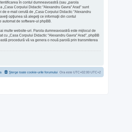
utentificarea în contul dumneavoastră (sau „parola
 la „Casa Corpului Didactic "Alexandru Gavra" Arad” sunt
esei de e-mail cerută de „Casa Corpului Didactic "Alexandru
aveţi opţiunea să alegeţi ce informaţii din contul
ate automat de software-ul phpBB.
 mai multe website-uri. Parola dumneavoastră este mijlocul de
filiat cu „Casa Corpului Didactic "Alexandru Gavra" Arad”, phpBB
 Această procedură vă va genera o nouă parolă prin transmiterea
a
Şterge toate cookie-urile forumului
Ora este UTC+02:00 UTC+2