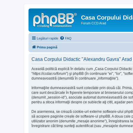
Casa Corpului Did
Forum CCD Arad
Legături rapide
FAQ
Prima pagină
Casa Corpului Didactic "Alexandru Gavra" Arad - 
Această politică explică în detaliu cum „Casa Corpului Didactic
“https://ccdar.ro/forum”) şi phpBB (în continuare “ei”, “lor”, “s
dumneavoastră (denumită în continuare „informaţiile”).
Informaţiile dumneavoastră sunt colectate prin două căi. Prima,
care sunt descărcate în fişierele temporare al browserului compu
(denumit „session-id”), asociate automat dumneavoastră de softw
pentru a stoca informaţii despre ce subiecte aţi citit, aşadar p
De asemenea, se crează cookie-uri externe software-ului phpBB
să acopere paginile create de software-ul phpBB. A doua cale pri
utilizator anonim (denumite „mesaje anonime”), înregistrarea 
înregistrare cât timp sunteţi autentificat (sau „mesajele dumnea