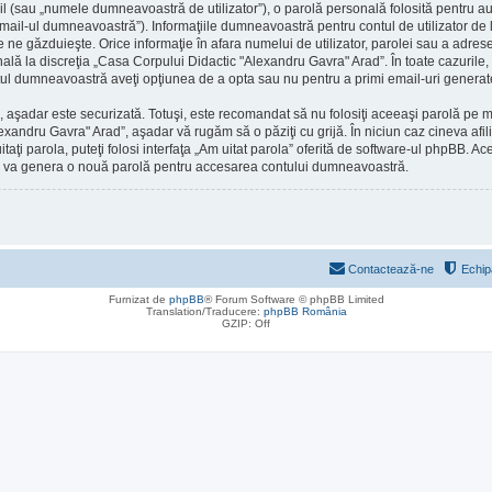
l (sau „numele dumneavoastră de utilizator”), o parolă personală folosită pentru a
ail-ul dumneavoastră”). Informaţiile dumneavoastră pentru contul de utilizator de
are ne găzduieşte. Orice informaţie în afara numelui de utilizator, parolei sau a adr
onală la discreţia „Casa Corpului Didactic "Alexandru Gavra" Arad”. În toate cazurile, 
ontul dumneavoastră aveţi opţiunea de a opta sau nu pentru a primi email-uri gener
), aşadar este securizată. Totuşi, este recomandat să nu folosiţi aceeaşi parolă pe
lexandru Gavra" Arad”, aşadar vă rugăm să o păziţi cu grijă. În niciun caz cineva a
itaţi parola, puteţi folosi interfaţa „Am uitat parola” oferită de software-ul phpBB.
pBB va genera o nouă parolă pentru accesarea contului dumneavoastră.
Contactează-ne
Echip
Furnizat de
phpBB
® Forum Software © phpBB Limited
Translation/Traducere:
phpBB România
GZIP: Off