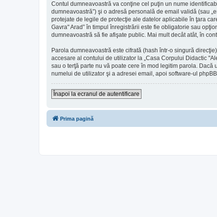
Contul dumneavoastră va conţine cel puţin un nume identificabi
dumneavoastră”) şi o adresă personală de email validă (sau „em
protejate de legile de protecţie ale datelor aplicabile în ţara c
Gavra" Arad” în timpul înregistrării este fie obligatorie sau opţi
dumneavoastră să fie afişate public. Mai mult decât atât, în c
Parola dumneavoastră este cifrată (hash într-o singură direcţie
accesare al contului de utilizator la „Casa Corpului Didactic "A
sau o terţă parte nu vă poate cere în mod legitim parola. Dacă u
numelui de utilizator şi a adresei email, apoi software-ul ph
Înapoi la ecranul de autentificare
Prima pagină