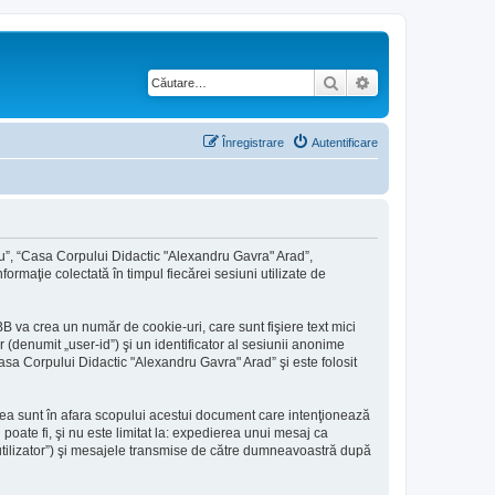
Căutare
Căutare avansată
Înregistrare
Autentificare
ru”, “Casa Corpului Didactic "Alexandru Gavra" Arad”,
ormaţie colectată în timpul fiecărei sesiuni utilizate de
 va crea un număr de cookie-uri, care sunt fişiere text mici
(denumit „user-id”) şi un identificator al sesiunii anonime
asa Corpului Didactic "Alexandru Gavra" Arad” şi este folosit
ea sunt în afara scopului acestui document care intenţionează
poate fi, şi nu este limitat la: expedierea unui mesaj ca
tilizator”) şi mesajele transmise de către dumneavoastră după