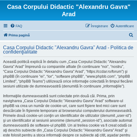
Casa Corpului Didactic "Alexandru Gavra"
Arad
FAQ
Înregistrare
Autentificare
C
Prima pagină
ă
Casa Corpului Didactic "Alexandru Gavra" Arad - Politica de
u
confidenţialitate
t
Această politică explică în detaliu cum „Casa Corpului Didactic "Alexandru
a
Gavra" Arad” împreună cu companiile afliate (în continuare “noi”, “nostru”,
“Casa Corpului Didactic "Alexandru Gavra" Arad”, “https://ccdar.ro/forum”) şi
r
phpBB (în continuare “ei”, “lor”, “software phpBB”, “www.phpbb.com”, “phpBB
e
Limited”, “phpBB Teams”) utilizează orice informaţie colectată în timpul fiecărei
sesiuni utilizate de dumneavoastră (denumită în continuare „informaţiile”).
Informaţiile dumneavoastră sunt colectate prin două căi. Prima, prin
navigharea „Casa Corpului Didactic "Alexandru Gavra" Arad” software-ul
phpBB va crea un număr de cookie-uri, care sunt fişiere text mici care sunt
descărcate în fişierele temporare al browserului computerului dumneavoastră.
Primele două cookie-uri conţin un identificator de utilizator (denumit „user-id”)
şi un identificator al sesiunii anonime (denumit „session-id”), asociate automat
dumneavoastră de software-ul phpBB. Un al treilea cookie va fi creat odată ce
aţi deschis subiecte din „Casa Corpului Didactic "Alexandru Gavra" Arad” şi
este folosit pentru a stoca informaţii despre ce subiecte aţi citit, aşadar pentru