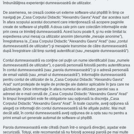
îmbunătăţirea experienţei dumneavoastră de utilizator.
De asemenea, se crează cookie-uri externe software-ului phpBB în timp ce
navigaţi pe „Casa Corpului Didactic "Alexandru Gavra" Arad” dar acestea sunt
în afara scopului acestui document care intenţionează să acopere paginile
create de software-ul phpBB. A doua cale prin care colectăm informaţiile este
prin ceea ce trimiteţi dumneavoastră. Acest lucru poate fi, şi nu este limitat la:
expedierea unui mesaj ca utilizator anonim (denumite „mesaje anonime”),
înregistrarea la „Casa Corpului Didactic "Alexandru Gavra" Arad” (sau „contul
dumneavoastră de utilizator”) şi mesajele transmise de către dumneavoastră
după înregistrare cât timp sunteţi autentificat (sau „mesajele dumneavoastră”).
Contul dumneavoastră va conţine cel puţin un nume identificabil (sau „numele
dumneavoastră de utilizator”), o parolă personală folosită pentru autentificarea
în contul dumneavoastră (sau „parola dumneavoastră”) şi o adresă personală
de email validă (sau „email-ul dumneavoastră”). Informaţiile dumneavoastră
pentru contul de utilizator de la „Casa Corpului Didactic "Alexandru Gavra"
Arad” sunt protejate de legile de protecţie ale datelor aplicabile în ţara care ne
găzduieşte. Orice informaţie în afara numelui de utilizator, parolei sau a
adresei de e-mail cerută de „Casa Corpului Didactic "Alexandru Gavra" Arad”
în timpul înregistrării este fie obligatorie sau opţională la discreţia „Casa
Corpului Didactic "Alexandru Gavra" Arad”. În toate cazurile, aveţi opţiunea să
alegeţi ce informaţii din contul dumneavoastră să fie afişate public. Mai mult
decât atât, în contul dumneavoastră aveţi opţiunea de a opta sau nu pentru a
primi email-uri generate automat de software-ul phpBB.
Parola dumneavoastră este cifrată (hash într-o singură direcţie), aşadar este
securizată. Totuşi, este recomandat să nu folosiţi aceeaşi parolă pe mai multe