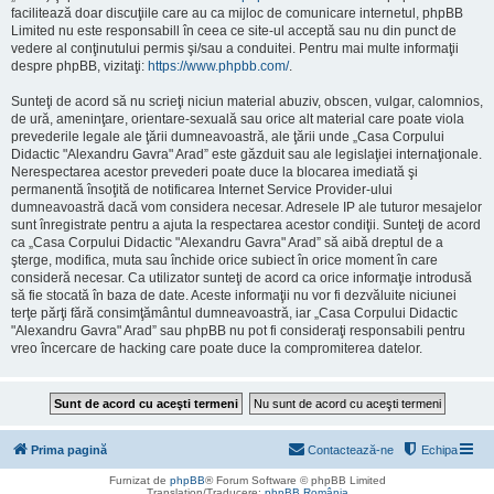
facilitează doar discuţiile care au ca mijloc de comunicare internetul, phpBB
Limited nu este responsabill în ceea ce site-ul acceptă sau nu din punct de
vedere al conţinutului permis şi/sau a conduitei. Pentru mai multe informaţii
despre phpBB, vizitaţi:
https://www.phpbb.com/
.
Sunteţi de acord să nu scrieţi niciun material abuziv, obscen, vulgar, calomnios,
de ură, ameninţare, orientare-sexuală sau orice alt material care poate viola
prevederile legale ale ţării dumneavoastră, ale ţării unde „Casa Corpului
Didactic "Alexandru Gavra" Arad” este găzduit sau ale legislaţiei internaţionale.
Nerespectarea acestor prevederi poate duce la blocarea imediată şi
permanentă însoţită de notificarea Internet Service Provider-ului
dumneavoastră dacă vom considera necesar. Adresele IP ale tuturor mesajelor
sunt înregistrate pentru a ajuta la respectarea acestor condiţii. Sunteţi de acord
ca „Casa Corpului Didactic "Alexandru Gavra" Arad” să aibă dreptul de a
şterge, modifica, muta sau închide orice subiect în orice moment în care
consideră necesar. Ca utilizator sunteţi de acord ca orice informaţie introdusă
să fie stocată în baza de date. Aceste informaţii nu vor fi dezvăluite niciunei
terţe părţi fără consimţământul dumneavoastră, iar „Casa Corpului Didactic
"Alexandru Gavra" Arad” sau phpBB nu pot fi consideraţi responsabili pentru
vreo încercare de hacking care poate duce la compromiterea datelor.
Prima pagină
Contactează-ne
Echipa
Furnizat de
phpBB
® Forum Software © phpBB Limited
Translation/Traducere:
phpBB România