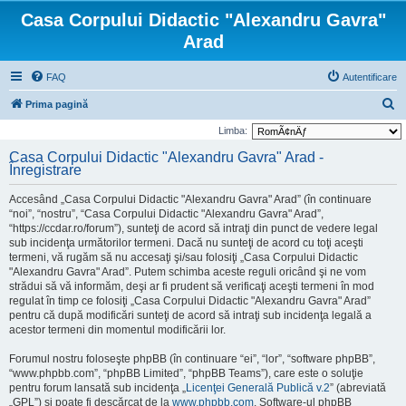
Casa Corpului Didactic "Alexandru Gavra"
Arad
FAQ
Autentificare
C
Prima pagină
ă
Limba:
u
Casa Corpului Didactic "Alexandru Gavra" Arad -
Înregistrare
t
a
Accesând „Casa Corpului Didactic "Alexandru Gavra" Arad” (în continuare
r
“noi”, “nostru”, “Casa Corpului Didactic "Alexandru Gavra" Arad”,
“https://ccdar.ro/forum”), sunteţi de acord să intraţi din punct de vedere legal
e
sub incidenţa următorilor termeni. Dacă nu sunteţi de acord cu toţi aceşti
termeni, vă rugăm să nu accesaţi şi/sau folosiţi „Casa Corpului Didactic
"Alexandru Gavra" Arad”. Putem schimba aceste reguli oricând şi ne vom
strădui să vă informăm, deşi ar fi prudent să verificaţi aceşti termeni în mod
regulat în timp ce folosiţi „Casa Corpului Didactic "Alexandru Gavra" Arad”
pentru că după modificări sunteţi de acord să intraţi sub incidenţa legală a
acestor termeni din momentul modificării lor.
Forumul nostru foloseşte phpBB (în continuare “ei”, “lor”, “software phpBB”,
“www.phpbb.com”, “phpBB Limited”, “phpBB Teams”), care este o soluţie
pentru forum lansată sub incidenţa „
Licenţei Generală Publică v.2
” (abreviată
„GPL”) şi poate fi descărcat de la
www.phpbb.com
. Software-ul phpBB