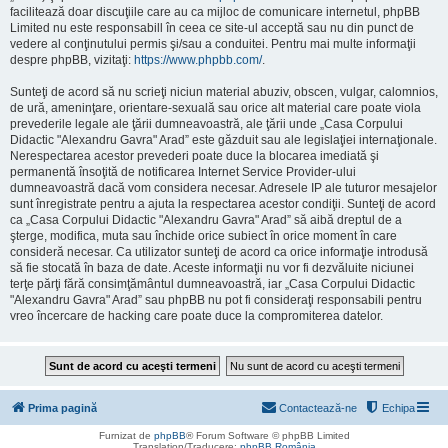
facilitează doar discuţiile care au ca mijloc de comunicare internetul, phpBB
Limited nu este responsabill în ceea ce site-ul acceptă sau nu din punct de
vedere al conţinutului permis şi/sau a conduitei. Pentru mai multe informaţii
despre phpBB, vizitaţi:
https://www.phpbb.com/
.
Sunteţi de acord să nu scrieţi niciun material abuziv, obscen, vulgar, calomnios,
de ură, ameninţare, orientare-sexuală sau orice alt material care poate viola
prevederile legale ale ţării dumneavoastră, ale ţării unde „Casa Corpului
Didactic "Alexandru Gavra" Arad” este găzduit sau ale legislaţiei internaţionale.
Nerespectarea acestor prevederi poate duce la blocarea imediată şi
permanentă însoţită de notificarea Internet Service Provider-ului
dumneavoastră dacă vom considera necesar. Adresele IP ale tuturor mesajelor
sunt înregistrate pentru a ajuta la respectarea acestor condiţii. Sunteţi de acord
ca „Casa Corpului Didactic "Alexandru Gavra" Arad” să aibă dreptul de a
şterge, modifica, muta sau închide orice subiect în orice moment în care
consideră necesar. Ca utilizator sunteţi de acord ca orice informaţie introdusă
să fie stocată în baza de date. Aceste informaţii nu vor fi dezvăluite niciunei
terţe părţi fără consimţământul dumneavoastră, iar „Casa Corpului Didactic
"Alexandru Gavra" Arad” sau phpBB nu pot fi consideraţi responsabili pentru
vreo încercare de hacking care poate duce la compromiterea datelor.
Prima pagină
Contactează-ne
Echipa
Furnizat de
phpBB
® Forum Software © phpBB Limited
Translation/Traducere:
phpBB România