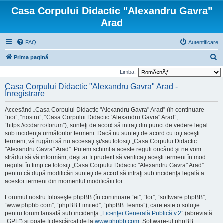
Casa Corpului Didactic "Alexandru Gavra"
Arad
FAQ
Autentificare
C
Prima pagină
ă
Limba:
u
Casa Corpului Didactic "Alexandru Gavra" Arad -
Înregistrare
t
a
Accesând „Casa Corpului Didactic "Alexandru Gavra" Arad” (în continuare
r
“noi”, “nostru”, “Casa Corpului Didactic "Alexandru Gavra" Arad”,
“https://ccdar.ro/forum”), sunteţi de acord să intraţi din punct de vedere legal
e
sub incidenţa următorilor termeni. Dacă nu sunteţi de acord cu toţi aceşti
termeni, vă rugăm să nu accesaţi şi/sau folosiţi „Casa Corpului Didactic
"Alexandru Gavra" Arad”. Putem schimba aceste reguli oricând şi ne vom
strădui să vă informăm, deşi ar fi prudent să verificaţi aceşti termeni în mod
regulat în timp ce folosiţi „Casa Corpului Didactic "Alexandru Gavra" Arad”
pentru că după modificări sunteţi de acord să intraţi sub incidenţa legală a
acestor termeni din momentul modificării lor.
Forumul nostru foloseşte phpBB (în continuare “ei”, “lor”, “software phpBB”,
“www.phpbb.com”, “phpBB Limited”, “phpBB Teams”), care este o soluţie
pentru forum lansată sub incidenţa „
Licenţei Generală Publică v.2
” (abreviată
„GPL”) şi poate fi descărcat de la
www.phpbb.com
. Software-ul phpBB