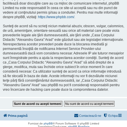
facilitează doar discuţiile care au ca mijloc de comunicare internetul, phpBB
Limited nu este responsabill în ceea ce site-ul acceptă sau nu din punct de
vedere al conţinutului permis şi/sau a conduitei. Pentru mai multe informaţii
despre phpBB, vizitaţi:
https://www.phpbb.com/
.
Sunteţi de acord să nu scrieţi niciun material abuziv, obscen, vulgar, calomnios,
de ură, ameninţare, orientare-sexuală sau orice alt material care poate viola
prevederile legale ale ţării dumneavoastră, ale ţării unde „Casa Corpului
Didactic "Alexandru Gavra" Arad” este găzduit sau ale legislaţiei internaţionale.
Nerespectarea acestor prevederi poate duce la blocarea imediată şi
permanentă însoţită de notificarea Internet Service Provider-ului
dumneavoastră dacă vom considera necesar. Adresele IP ale tuturor mesajelor
sunt înregistrate pentru a ajuta la respectarea acestor condiţii. Sunteţi de acord
ca „Casa Corpului Didactic "Alexandru Gavra" Arad” să aibă dreptul de a
şterge, modifica, muta sau închide orice subiect în orice moment în care
consideră necesar. Ca utilizator sunteţi de acord ca orice informaţie introdusă
să fie stocată în baza de date. Aceste informaţii nu vor fi dezvăluite niciunei
terţe părţi fără consimţământul dumneavoastră, iar „Casa Corpului Didactic
"Alexandru Gavra" Arad” sau phpBB nu pot fi consideraţi responsabili pentru
vreo încercare de hacking care poate duce la compromiterea datelor.
Prima pagină
Contactează-ne
Echipa
Furnizat de
phpBB
® Forum Software © phpBB Limited
Translation/Traducere:
phpBB România