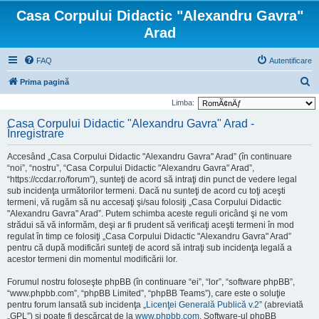
Casa Corpului Didactic "Alexandru Gavra"
Arad
FAQ
Autentificare
C
Prima pagină
ă
Limba:
u
Casa Corpului Didactic "Alexandru Gavra" Arad -
Înregistrare
t
a
Accesând „Casa Corpului Didactic "Alexandru Gavra" Arad” (în continuare
r
“noi”, “nostru”, “Casa Corpului Didactic "Alexandru Gavra" Arad”,
“https://ccdar.ro/forum”), sunteţi de acord să intraţi din punct de vedere legal
e
sub incidenţa următorilor termeni. Dacă nu sunteţi de acord cu toţi aceşti
termeni, vă rugăm să nu accesaţi şi/sau folosiţi „Casa Corpului Didactic
"Alexandru Gavra" Arad”. Putem schimba aceste reguli oricând şi ne vom
strădui să vă informăm, deşi ar fi prudent să verificaţi aceşti termeni în mod
regulat în timp ce folosiţi „Casa Corpului Didactic "Alexandru Gavra" Arad”
pentru că după modificări sunteţi de acord să intraţi sub incidenţa legală a
acestor termeni din momentul modificării lor.
Forumul nostru foloseşte phpBB (în continuare “ei”, “lor”, “software phpBB”,
“www.phpbb.com”, “phpBB Limited”, “phpBB Teams”), care este o soluţie
pentru forum lansată sub incidenţa „
Licenţei Generală Publică v.2
” (abreviată
„GPL”) şi poate fi descărcat de la
www.phpbb.com
. Software-ul phpBB