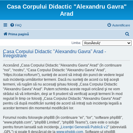
Casa Corpului Didactic "Alexandru Gavra"
Arad
FAQ
Autentificare
C
Prima pagină
ă
Limba:
u
Casa Corpului Didactic "Alexandru Gavra" Arad -
Înregistrare
t
a
Accesând „Casa Corpului Didactic "Alexandru Gavra" Arad” (în continuare
r
“noi”, “nostru”, “Casa Corpului Didactic "Alexandru Gavra" Arad”,
“https://ccdar.ro/forum”), sunteţi de acord să intraţi din punct de vedere legal
e
sub incidenţa următorilor termeni. Dacă nu sunteţi de acord cu toţi aceşti
termeni, vă rugăm să nu accesaţi şi/sau folosiţi „Casa Corpului Didactic
"Alexandru Gavra" Arad”. Putem schimba aceste reguli oricând şi ne vom
strădui să vă informăm, deşi ar fi prudent să verificaţi aceşti termeni în mod
regulat în timp ce folosiţi „Casa Corpului Didactic "Alexandru Gavra" Arad”
pentru că după modificări sunteţi de acord să intraţi sub incidenţa legală a
acestor termeni din momentul modificării lor.
Forumul nostru foloseşte phpBB (în continuare “ei”, “lor”, “software phpBB”,
“www.phpbb.com”, “phpBB Limited”, “phpBB Teams”), care este o soluţie
pentru forum lansată sub incidenţa „
Licenţei Generală Publică v.2
” (abreviată
„GPL”) şi poate fi descărcat de la
www.phpbb.com
. Software-ul phpBB