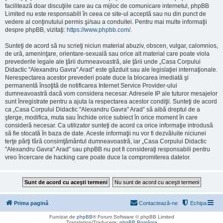
facilitează doar discuţiile care au ca mijloc de comunicare internetul, phpBB
Limited nu este responsabill în ceea ce site-ul acceptă sau nu din punct de
vedere al conţinutului permis şi/sau a conduitei. Pentru mai multe informaţii
despre phpBB, vizitaţi:
https://www.phpbb.com/
.
Sunteţi de acord să nu scrieţi niciun material abuziv, obscen, vulgar, calomnios,
de ură, ameninţare, orientare-sexuală sau orice alt material care poate viola
prevederile legale ale ţării dumneavoastră, ale ţării unde „Casa Corpului
Didactic "Alexandru Gavra" Arad” este găzduit sau ale legislaţiei internaţionale.
Nerespectarea acestor prevederi poate duce la blocarea imediată şi
permanentă însoţită de notificarea Internet Service Provider-ului
dumneavoastră dacă vom considera necesar. Adresele IP ale tuturor mesajelor
sunt înregistrate pentru a ajuta la respectarea acestor condiţii. Sunteţi de acord
ca „Casa Corpului Didactic "Alexandru Gavra" Arad” să aibă dreptul de a
şterge, modifica, muta sau închide orice subiect în orice moment în care
consideră necesar. Ca utilizator sunteţi de acord ca orice informaţie introdusă
să fie stocată în baza de date. Aceste informaţii nu vor fi dezvăluite niciunei
terţe părţi fără consimţământul dumneavoastră, iar „Casa Corpului Didactic
"Alexandru Gavra" Arad” sau phpBB nu pot fi consideraţi responsabili pentru
vreo încercare de hacking care poate duce la compromiterea datelor.
Prima pagină
Contactează-ne
Echipa
Furnizat de
phpBB
® Forum Software © phpBB Limited
Translation/Traducere:
phpBB România