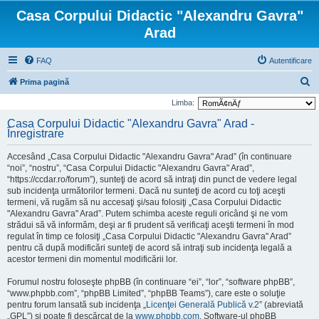
Casa Corpului Didactic "Alexandru Gavra"
Arad
FAQ
Autentificare
C
Prima pagină
ă
Limba:
u
Casa Corpului Didactic "Alexandru Gavra" Arad -
Înregistrare
t
a
Accesând „Casa Corpului Didactic "Alexandru Gavra" Arad” (în continuare
r
“noi”, “nostru”, “Casa Corpului Didactic "Alexandru Gavra" Arad”,
“https://ccdar.ro/forum”), sunteţi de acord să intraţi din punct de vedere legal
e
sub incidenţa următorilor termeni. Dacă nu sunteţi de acord cu toţi aceşti
termeni, vă rugăm să nu accesaţi şi/sau folosiţi „Casa Corpului Didactic
"Alexandru Gavra" Arad”. Putem schimba aceste reguli oricând şi ne vom
strădui să vă informăm, deşi ar fi prudent să verificaţi aceşti termeni în mod
regulat în timp ce folosiţi „Casa Corpului Didactic "Alexandru Gavra" Arad”
pentru că după modificări sunteţi de acord să intraţi sub incidenţa legală a
acestor termeni din momentul modificării lor.
Forumul nostru foloseşte phpBB (în continuare “ei”, “lor”, “software phpBB”,
“www.phpbb.com”, “phpBB Limited”, “phpBB Teams”), care este o soluţie
pentru forum lansată sub incidenţa „
Licenţei Generală Publică v.2
” (abreviată
„GPL”) şi poate fi descărcat de la
www.phpbb.com
. Software-ul phpBB