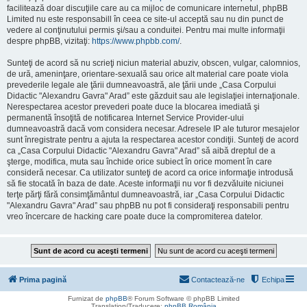
facilitează doar discuţiile care au ca mijloc de comunicare internetul, phpBB
Limited nu este responsabill în ceea ce site-ul acceptă sau nu din punct de
vedere al conţinutului permis şi/sau a conduitei. Pentru mai multe informaţii
despre phpBB, vizitaţi:
https://www.phpbb.com/
.
Sunteţi de acord să nu scrieţi niciun material abuziv, obscen, vulgar, calomnios,
de ură, ameninţare, orientare-sexuală sau orice alt material care poate viola
prevederile legale ale ţării dumneavoastră, ale ţării unde „Casa Corpului
Didactic "Alexandru Gavra" Arad” este găzduit sau ale legislaţiei internaţionale.
Nerespectarea acestor prevederi poate duce la blocarea imediată şi
permanentă însoţită de notificarea Internet Service Provider-ului
dumneavoastră dacă vom considera necesar. Adresele IP ale tuturor mesajelor
sunt înregistrate pentru a ajuta la respectarea acestor condiţii. Sunteţi de acord
ca „Casa Corpului Didactic "Alexandru Gavra" Arad” să aibă dreptul de a
şterge, modifica, muta sau închide orice subiect în orice moment în care
consideră necesar. Ca utilizator sunteţi de acord ca orice informaţie introdusă
să fie stocată în baza de date. Aceste informaţii nu vor fi dezvăluite niciunei
terţe părţi fără consimţământul dumneavoastră, iar „Casa Corpului Didactic
"Alexandru Gavra" Arad” sau phpBB nu pot fi consideraţi responsabili pentru
vreo încercare de hacking care poate duce la compromiterea datelor.
Prima pagină
Contactează-ne
Echipa
Furnizat de
phpBB
® Forum Software © phpBB Limited
Translation/Traducere:
phpBB România