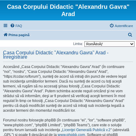
Casa Corpului Didactic "Alexandru Gavra"
Arad
FAQ
Autentificare
C
Prima pagină
ă
Limba:
u
Casa Corpului Didactic "Alexandru Gavra" Arad -
Înregistrare
t
a
Accesând „Casa Corpului Didactic "Alexandru Gavra" Arad” (în continuare
r
“noi”, “nostru”, “Casa Corpului Didactic "Alexandru Gavra" Arad”,
“https://ccdar.ro/forum”), sunteţi de acord să intraţi din punct de vedere legal
e
sub incidenţa următorilor termeni. Dacă nu sunteţi de acord cu toţi aceşti
termeni, vă rugăm să nu accesaţi şi/sau folosiţi „Casa Corpului Didactic
"Alexandru Gavra" Arad”. Putem schimba aceste reguli oricând şi ne vom
strădui să vă informăm, deşi ar fi prudent să verificaţi aceşti termeni în mod
regulat în timp ce folosiţi „Casa Corpului Didactic "Alexandru Gavra" Arad”
pentru că după modificări sunteţi de acord să intraţi sub incidenţa legală a
acestor termeni din momentul modificării lor.
Forumul nostru foloseşte phpBB (în continuare “ei”, “lor”, “software phpBB”,
“www.phpbb.com”, “phpBB Limited”, “phpBB Teams”), care este o soluţie
pentru forum lansată sub incidenţa „
Licenţei Generală Publică v.2
” (abreviată
„GPL”) şi poate fi descărcat de la
www.phpbb.com
. Software-ul phpBB