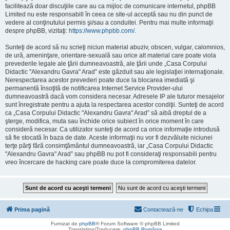
facilitează doar discuţiile care au ca mijloc de comunicare internetul, phpBB
Limited nu este responsabill în ceea ce site-ul acceptă sau nu din punct de
vedere al conţinutului permis şi/sau a conduitei. Pentru mai multe informaţii
despre phpBB, vizitaţi:
https://www.phpbb.com/
.
Sunteţi de acord să nu scrieţi niciun material abuziv, obscen, vulgar, calomnios,
de ură, ameninţare, orientare-sexuală sau orice alt material care poate viola
prevederile legale ale ţării dumneavoastră, ale ţării unde „Casa Corpului
Didactic "Alexandru Gavra" Arad” este găzduit sau ale legislaţiei internaţionale.
Nerespectarea acestor prevederi poate duce la blocarea imediată şi
permanentă însoţită de notificarea Internet Service Provider-ului
dumneavoastră dacă vom considera necesar. Adresele IP ale tuturor mesajelor
sunt înregistrate pentru a ajuta la respectarea acestor condiţii. Sunteţi de acord
ca „Casa Corpului Didactic "Alexandru Gavra" Arad” să aibă dreptul de a
şterge, modifica, muta sau închide orice subiect în orice moment în care
consideră necesar. Ca utilizator sunteţi de acord ca orice informaţie introdusă
să fie stocată în baza de date. Aceste informaţii nu vor fi dezvăluite niciunei
terţe părţi fără consimţământul dumneavoastră, iar „Casa Corpului Didactic
"Alexandru Gavra" Arad” sau phpBB nu pot fi consideraţi responsabili pentru
vreo încercare de hacking care poate duce la compromiterea datelor.
Prima pagină
Contactează-ne
Echipa
Furnizat de
phpBB
® Forum Software © phpBB Limited
Translation/Traducere:
phpBB România