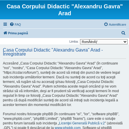
Casa Corpului Didactic "Alexandru Gavra"
Arad
FAQ
Autentificare
C
Prima pagină
ă
Limba:
u
Casa Corpului Didactic "Alexandru Gavra" Arad -
Înregistrare
t
a
Accesând „Casa Corpului Didactic "Alexandru Gavra" Arad” (în continuare
r
“noi”, “nostru”, “Casa Corpului Didactic "Alexandru Gavra" Arad”,
“https://ccdar.ro/forum”), sunteţi de acord să intraţi din punct de vedere legal
e
sub incidenţa următorilor termeni. Dacă nu sunteţi de acord cu toţi aceşti
termeni, vă rugăm să nu accesaţi şi/sau folosiţi „Casa Corpului Didactic
"Alexandru Gavra" Arad”. Putem schimba aceste reguli oricând şi ne vom
strădui să vă informăm, deşi ar fi prudent să verificaţi aceşti termeni în mod
regulat în timp ce folosiţi „Casa Corpului Didactic "Alexandru Gavra" Arad”
pentru că după modificări sunteţi de acord să intraţi sub incidenţa legală a
acestor termeni din momentul modificării lor.
Forumul nostru foloseşte phpBB (în continuare “ei”, “lor”, “software phpBB”,
“www.phpbb.com”, “phpBB Limited”, “phpBB Teams”), care este o soluţie
pentru forum lansată sub incidenţa „
Licenţei Generală Publică v.2
” (abreviată
„GPL”) şi poate fi descărcat de la
www.phpbb.com
. Software-ul phpBB