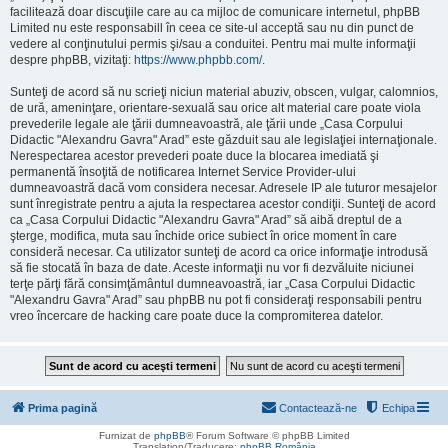
facilitează doar discuţiile care au ca mijloc de comunicare internetul, phpBB
Limited nu este responsabill în ceea ce site-ul acceptă sau nu din punct de
vedere al conţinutului permis şi/sau a conduitei. Pentru mai multe informaţii
despre phpBB, vizitaţi:
https://www.phpbb.com/
.
Sunteţi de acord să nu scrieţi niciun material abuziv, obscen, vulgar, calomnios,
de ură, ameninţare, orientare-sexuală sau orice alt material care poate viola
prevederile legale ale ţării dumneavoastră, ale ţării unde „Casa Corpului
Didactic "Alexandru Gavra" Arad” este găzduit sau ale legislaţiei internaţionale.
Nerespectarea acestor prevederi poate duce la blocarea imediată şi
permanentă însoţită de notificarea Internet Service Provider-ului
dumneavoastră dacă vom considera necesar. Adresele IP ale tuturor mesajelor
sunt înregistrate pentru a ajuta la respectarea acestor condiţii. Sunteţi de acord
ca „Casa Corpului Didactic "Alexandru Gavra" Arad” să aibă dreptul de a
şterge, modifica, muta sau închide orice subiect în orice moment în care
consideră necesar. Ca utilizator sunteţi de acord ca orice informaţie introdusă
să fie stocată în baza de date. Aceste informaţii nu vor fi dezvăluite niciunei
terţe părţi fără consimţământul dumneavoastră, iar „Casa Corpului Didactic
"Alexandru Gavra" Arad” sau phpBB nu pot fi consideraţi responsabili pentru
vreo încercare de hacking care poate duce la compromiterea datelor.
Prima pagină
Contactează-ne
Echipa
Furnizat de
phpBB
® Forum Software © phpBB Limited
Translation/Traducere:
phpBB România