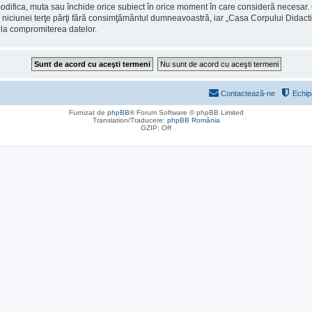
odifica, muta sau închide orice subiect în orice moment în care consideră necesar. C
ite niciunei terţe părţi fără consimţământul dumneavoastră, iar „Casa Corpului Didac
 la compromiterea datelor.
Contactează-ne
Echip
Furnizat de
phpBB
® Forum Software © phpBB Limited
Translation/Traducere:
phpBB România
GZIP: Off