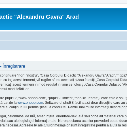
actic "Alexandru Gavra" Arad
 Înregistrare
tinuare “noi”, “nostru”, “Casa Corpului Didactic "Alexandru Gavra" Arad”, “https://c
rd cu toţi aceşti termeni, vă rugăm să nu accesaţi şi/sau folosiţi „Casa Corpului Di
verificaţi aceşti termeni în mod regulat în timp ce folosiţi „Casa Corpului Didactic 
tul modificării lor.
ftware phpBB”, “www.phpbb.com”, “phpBB Limited”, “phpBB Teams”), care este o soluţi
cărcat de la
www.phpbb.com
. Software-ul phpBB facilitează doar discuţiile care au
re al conţinutului permis şi/sau a conduitei. Pentru mai multe informaţii despre php
ulgar, calomnios, de ură, ameninţare, orientare-sexuală sau orice alt material care po
uit sau ale legislaţiei internaţionale. Nerespectarea acestor prevederi poate duce 
 necesar. Adresele IP ale tuturor mesajelor sunt înregistrate pentru a ajuta la res