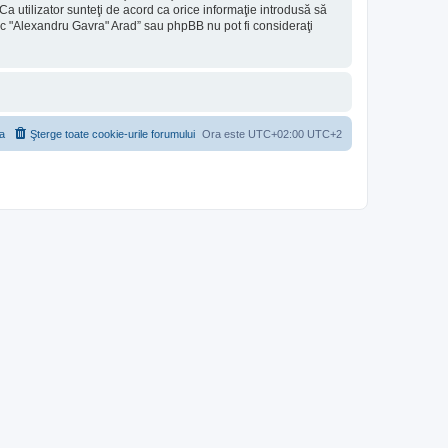
a utilizator sunteţi de acord ca orice informaţie introdusă să
tic "Alexandru Gavra" Arad” sau phpBB nu pot fi consideraţi
a
Şterge toate cookie-urile forumului
Ora este UTC+02:00 UTC+2