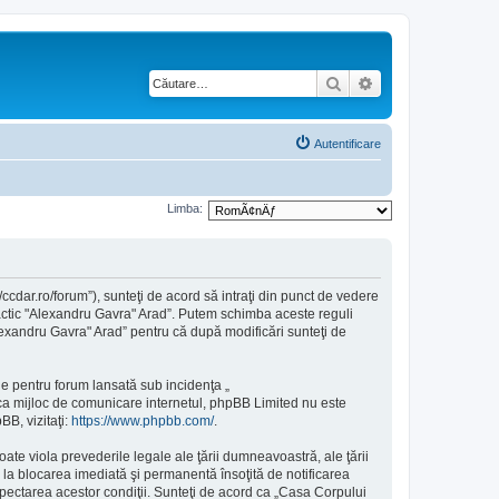
Căutare
Căutare avansată
Autentificare
Limba:
cdar.ro/forum”), sunteţi de acord să intraţi din punct de vedere
dactic "Alexandru Gavra" Arad”. Putem schimba aceste reguli
"Alexandru Gavra" Arad” pentru că după modificări sunteţi de
e pentru forum lansată sub incidenţa „
 ca mijloc de comunicare internetul, phpBB Limited nu este
BB, vizitaţi:
https://www.phpbb.com/
.
ate viola prevederile legale ale ţării dumneavoastră, ale ţării
la blocarea imediată şi permanentă însoţită de notificarea
pectarea acestor condiţii. Sunteţi de acord ca „Casa Corpului