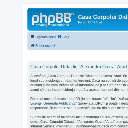
Casa Corpului Did
Forum CCD Arad
Legături rapide
FAQ
Prima pagină
Casa Corpului Didactic "Alexandru Gavra" Arad -
Accesând „Casa Corpului Didactic "Alexandru Gavra" Arad” (în con
legal sub incidenţa următorilor termeni. Dacă nu sunteţi de aco
oricând şi ne vom strădui să vă informăm, deşi ar fi prudent să 
acord să intraţi sub incidenţa legală a acestor termeni din momen
Forumul nostru foloseşte phpBB (în continuare “ei”, “lor”, “so
Licenţei Generală Publică v.2
” (abreviată „GPL”) şi poate fi des
responsabill în ceea ce site-ul acceptă sau nu din punct de vede
Sunteţi de acord să nu scrieţi niciun material abuziv, obscen, v
unde „Casa Corpului Didactic "Alexandru Gavra" Arad” este găzd
Internet Service Provider-ului dumneavoastră dacă vom considera