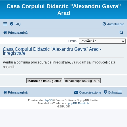
Casa Corpului Didactic "Alexandru Gavra"
Arad
FAQ
Autentificare
C
Prima pagină
ă
Limba:
u
Casa Corpului Didactic "Alexandru Gavra" Arad -
Înregistrare
t
a
Pentru a continua procedura de înregistrare, vă rugăm să introduceţi data
r
naşterii.
e
Înainte de 08 Aug 2013
În sau după 08 Aug 2013
Prima pagină
Contactează-ne
Echipa
Furnizat de
phpBB
® Forum Software © phpBB Limited
Translation/Traducere:
phpBB România
GZIP: Off