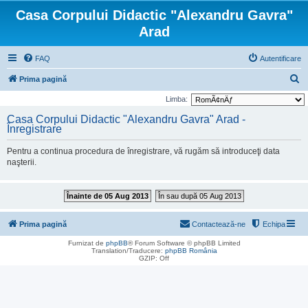
Casa Corpului Didactic "Alexandru Gavra"
Arad
FAQ
Autentificare
C
Prima pagină
ă
Limba:
u
Casa Corpului Didactic "Alexandru Gavra" Arad -
Înregistrare
t
a
Pentru a continua procedura de înregistrare, vă rugăm să introduceţi data
r
naşterii.
e
Înainte de 05 Aug 2013
În sau după 05 Aug 2013
Prima pagină
Contactează-ne
Echipa
Furnizat de
phpBB
® Forum Software © phpBB Limited
Translation/Traducere:
phpBB România
GZIP: Off