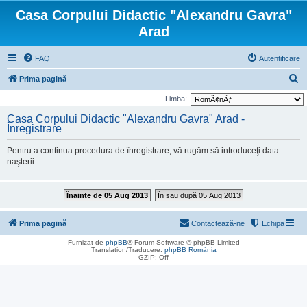
Casa Corpului Didactic "Alexandru Gavra"
Arad
FAQ
Autentificare
C
Prima pagină
ă
Limba:
u
Casa Corpului Didactic "Alexandru Gavra" Arad -
Înregistrare
t
a
Pentru a continua procedura de înregistrare, vă rugăm să introduceţi data
r
naşterii.
e
Înainte de 05 Aug 2013
În sau după 05 Aug 2013
Prima pagină
Contactează-ne
Echipa
Furnizat de
phpBB
® Forum Software © phpBB Limited
Translation/Traducere:
phpBB România
GZIP: Off