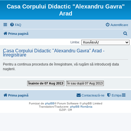
Casa Corpului Didactic "Alexandru Gavra"
Arad
FAQ
Autentificare
C
Prima pagină
ă
Limba:
u
Casa Corpului Didactic "Alexandru Gavra" Arad -
Înregistrare
t
a
Pentru a continua procedura de înregistrare, vă rugăm să introduceţi data
r
naşterii.
e
Înainte de 07 Aug 2013
În sau după 07 Aug 2013
Prima pagină
Contactează-ne
Echipa
Furnizat de
phpBB
® Forum Software © phpBB Limited
Translation/Traducere:
phpBB România
GZIP: Off