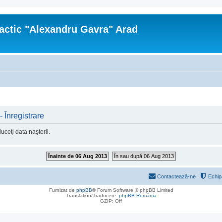
actic "Alexandru Gavra" Arad
 Înregistrare
ceţi data naşterii.
Înainte de 06 Aug 2013
În sau după 06 Aug 2013
Contactează-ne
Echip
Furnizat de
phpBB
® Forum Software © phpBB Limited
Translation/Traducere:
phpBB România
GZIP: Off