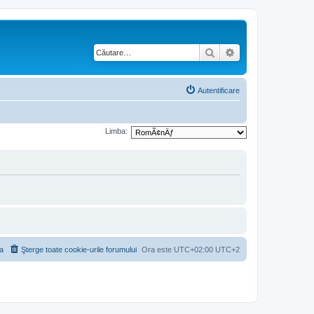
Căutare
Căutare avansată
Autentificare
Limba:
a
Şterge toate cookie-urile forumului
Ora este UTC+02:00 UTC+2