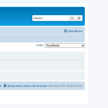
Căutare
Căutare avansată
Autentificare
Limba:
a
Şterge toate cookie-urile forumului
Ora este UTC+02:00 UTC+2