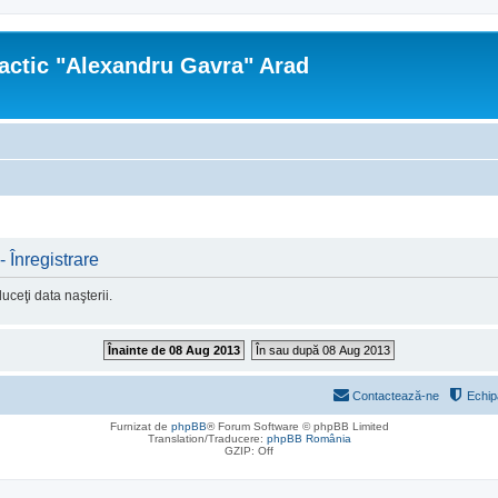
actic "Alexandru Gavra" Arad
 Înregistrare
ceţi data naşterii.
Înainte de 08 Aug 2013
În sau după 08 Aug 2013
Contactează-ne
Echip
Furnizat de
phpBB
® Forum Software © phpBB Limited
Translation/Traducere:
phpBB România
GZIP: Off