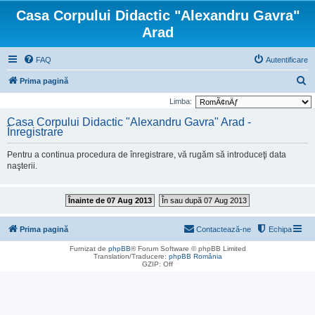
Casa Corpului Didactic "Alexandru Gavra"
Arad
FAQ
Autentificare
C
Prima pagină
ă
Limba:
u
Casa Corpului Didactic "Alexandru Gavra" Arad -
Înregistrare
t
a
Pentru a continua procedura de înregistrare, vă rugăm să introduceţi data
r
naşterii.
e
Înainte de 07 Aug 2013
În sau după 07 Aug 2013
Prima pagină
Contactează-ne
Echipa
Furnizat de
phpBB
® Forum Software © phpBB Limited
Translation/Traducere:
phpBB România
GZIP: Off