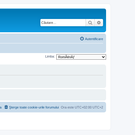
Căutare
Căutare avansată
Autentificare
Limba:
a
Şterge toate cookie-urile forumului
Ora este UTC+02:00 UTC+2