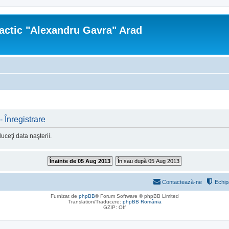
actic "Alexandru Gavra" Arad
 Înregistrare
ceţi data naşterii.
Înainte de 05 Aug 2013
În sau după 05 Aug 2013
Contactează-ne
Echip
Furnizat de
phpBB
® Forum Software © phpBB Limited
Translation/Traducere:
phpBB România
GZIP: Off