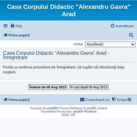
Casa Corpului Didactic "Alexandru Gavra"
Arad
FAQ
Autentificare
C
Prima pagină
ă
Limba:
u
Casa Corpului Didactic "Alexandru Gavra" Arad -
Înregistrare
t
a
Pentru a continua procedura de înregistrare, vă rugăm să introduceţi data
r
naşterii.
e
Înainte de 05 Aug 2013
În sau după 05 Aug 2013
Prima pagină
Contactează-ne
Echipa
Furnizat de
phpBB
® Forum Software © phpBB Limited
Translation/Traducere:
phpBB România
GZIP: Off