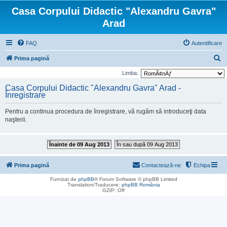
Casa Corpului Didactic "Alexandru Gavra"
Arad
FAQ
Autentificare
C
Prima pagină
ă
Limba:
u
Casa Corpului Didactic "Alexandru Gavra" Arad -
Înregistrare
t
a
Pentru a continua procedura de înregistrare, vă rugăm să introduceţi data
r
naşterii.
e
Înainte de 09 Aug 2013
În sau după 09 Aug 2013
Prima pagină
Contactează-ne
Echipa
Furnizat de
phpBB
® Forum Software © phpBB Limited
Translation/Traducere:
phpBB România
GZIP: Off