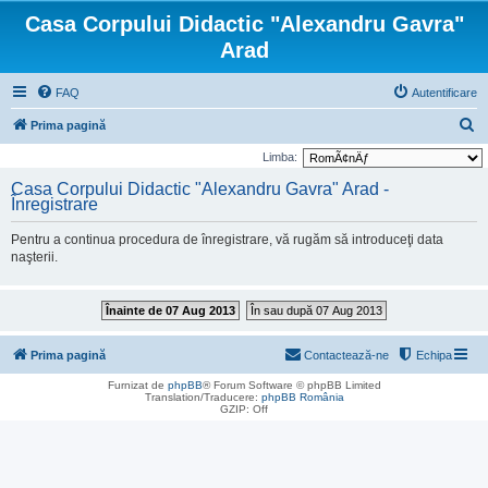
Casa Corpului Didactic "Alexandru Gavra"
Arad
FAQ
Autentificare
C
Prima pagină
ă
Limba:
u
Casa Corpului Didactic "Alexandru Gavra" Arad -
Înregistrare
t
a
Pentru a continua procedura de înregistrare, vă rugăm să introduceţi data
r
naşterii.
e
Înainte de 07 Aug 2013
În sau după 07 Aug 2013
Prima pagină
Contactează-ne
Echipa
Furnizat de
phpBB
® Forum Software © phpBB Limited
Translation/Traducere:
phpBB România
GZIP: Off