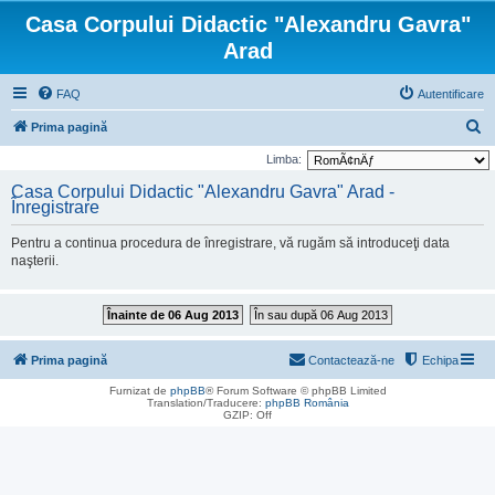
Casa Corpului Didactic "Alexandru Gavra"
Arad
FAQ
Autentificare
C
Prima pagină
ă
Limba:
u
Casa Corpului Didactic "Alexandru Gavra" Arad -
Înregistrare
t
a
Pentru a continua procedura de înregistrare, vă rugăm să introduceţi data
r
naşterii.
e
Înainte de 06 Aug 2013
În sau după 06 Aug 2013
Prima pagină
Contactează-ne
Echipa
Furnizat de
phpBB
® Forum Software © phpBB Limited
Translation/Traducere:
phpBB România
GZIP: Off