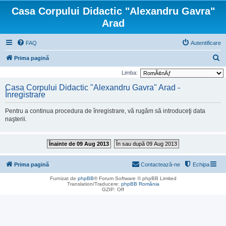
Casa Corpului Didactic "Alexandru Gavra"
Arad
FAQ
Autentificare
C
Prima pagină
ă
Limba:
u
Casa Corpului Didactic "Alexandru Gavra" Arad -
Înregistrare
t
a
Pentru a continua procedura de înregistrare, vă rugăm să introduceţi data
r
naşterii.
e
Înainte de 09 Aug 2013
În sau după 09 Aug 2013
Prima pagină
Contactează-ne
Echipa
Furnizat de
phpBB
® Forum Software © phpBB Limited
Translation/Traducere:
phpBB România
GZIP: Off