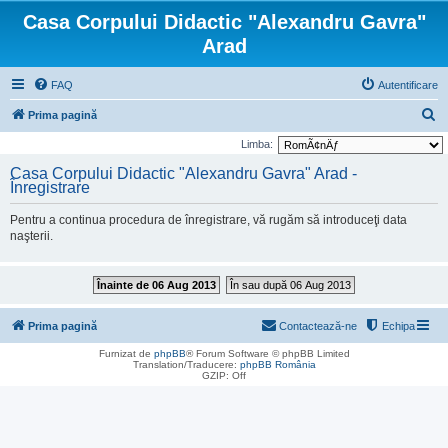
Casa Corpului Didactic "Alexandru Gavra"
Arad
FAQ
Autentificare
C
Prima pagină
ă
Limba:
u
Casa Corpului Didactic "Alexandru Gavra" Arad -
Înregistrare
t
a
Pentru a continua procedura de înregistrare, vă rugăm să introduceţi data
r
naşterii.
e
Înainte de 06 Aug 2013
În sau după 06 Aug 2013
Prima pagină
Contactează-ne
Echipa
Furnizat de
phpBB
® Forum Software © phpBB Limited
Translation/Traducere:
phpBB România
GZIP: Off