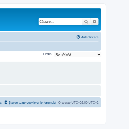
Căutare
Căutare avansată
Autentificare
Limba:
a
Şterge toate cookie-urile forumului
Ora este UTC+02:00 UTC+2