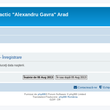
actic "Alexandru Gavra" Arad
 Înregistrare
ceţi data naşterii.
Înainte de 05 Aug 2013
În sau după 05 Aug 2013
Contactează-ne
Echip
Furnizat de
phpBB
® Forum Software © phpBB Limited
Translation/Traducere:
phpBB România
GZIP: Off