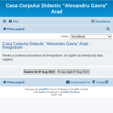
Casa Corpului Didactic "Alexandru Gavra"
Arad
FAQ
Autentificare
C
Prima pagină
ă
Limba:
u
Casa Corpului Didactic "Alexandru Gavra" Arad -
Înregistrare
t
a
Pentru a continua procedura de înregistrare, vă rugăm să introduceţi data
r
naşterii.
e
Înainte de 07 Aug 2013
În sau după 07 Aug 2013
Prima pagină
Contactează-ne
Echipa
Furnizat de
phpBB
® Forum Software © phpBB Limited
Translation/Traducere:
phpBB România
GZIP: Off