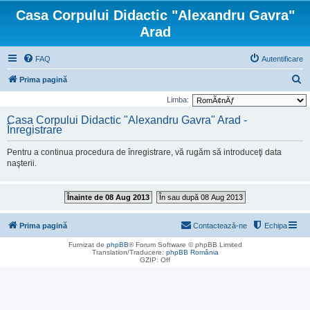
Casa Corpului Didactic "Alexandru Gavra"
Arad
FAQ
Autentificare
C
Prima pagină
ă
Limba:
u
Casa Corpului Didactic "Alexandru Gavra" Arad -
Înregistrare
t
a
Pentru a continua procedura de înregistrare, vă rugăm să introduceţi data
r
naşterii.
e
Înainte de 08 Aug 2013
În sau după 08 Aug 2013
Prima pagină
Contactează-ne
Echipa
Furnizat de
phpBB
® Forum Software © phpBB Limited
Translation/Traducere:
phpBB România
GZIP: Off