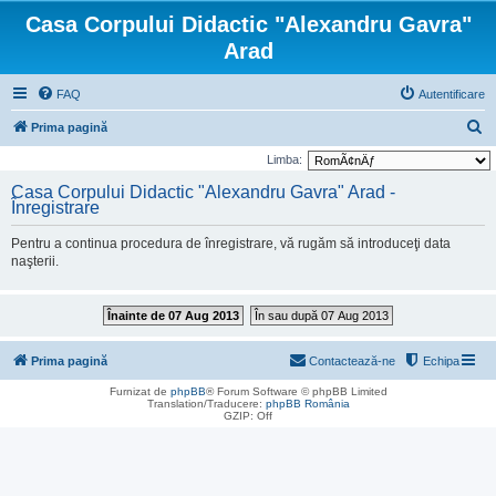
Casa Corpului Didactic "Alexandru Gavra"
Arad
FAQ
Autentificare
C
Prima pagină
ă
Limba:
u
Casa Corpului Didactic "Alexandru Gavra" Arad -
Înregistrare
t
a
Pentru a continua procedura de înregistrare, vă rugăm să introduceţi data
r
naşterii.
e
Înainte de 07 Aug 2013
În sau după 07 Aug 2013
Prima pagină
Contactează-ne
Echipa
Furnizat de
phpBB
® Forum Software © phpBB Limited
Translation/Traducere:
phpBB România
GZIP: Off