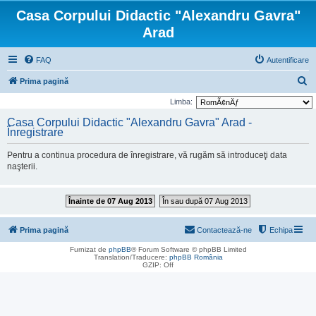
Casa Corpului Didactic "Alexandru Gavra"
Arad
FAQ
Autentificare
C
Prima pagină
ă
Limba:
u
Casa Corpului Didactic "Alexandru Gavra" Arad -
Înregistrare
t
a
Pentru a continua procedura de înregistrare, vă rugăm să introduceţi data
r
naşterii.
e
Înainte de 07 Aug 2013
În sau după 07 Aug 2013
Prima pagină
Contactează-ne
Echipa
Furnizat de
phpBB
® Forum Software © phpBB Limited
Translation/Traducere:
phpBB România
GZIP: Off