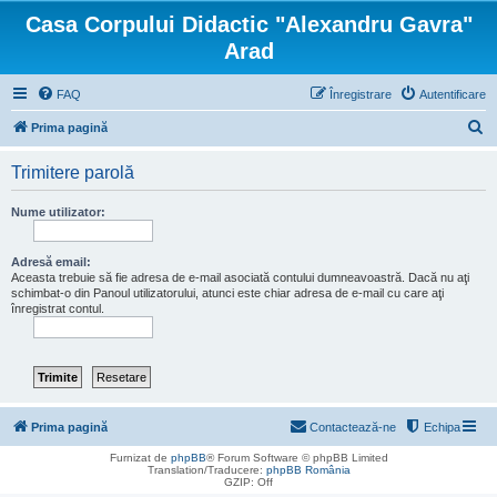
Casa Corpului Didactic "Alexandru Gavra"
Arad
FAQ
Înregistrare
Autentificare
C
Prima pagină
ă
Trimitere parolă
u
t
Nume utilizator:
a
r
Adresă email:
Aceasta trebuie să fie adresa de e-mail asociată contului dumneavoastră. Dacă nu aţi
e
schimbat-o din Panoul utilizatorului, atunci este chiar adresa de e-mail cu care aţi
înregistrat contul.
Prima pagină
Contactează-ne
Echipa
Furnizat de
phpBB
® Forum Software © phpBB Limited
Translation/Traducere:
phpBB România
GZIP: Off