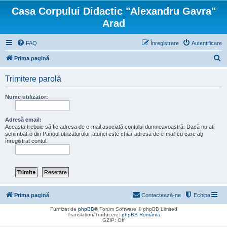
Casa Corpului Didactic "Alexandru Gavra"
Arad
FAQ
Înregistrare
Autentificare
C
Prima pagină
ă
Trimitere parolă
u
t
Nume utilizator:
a
r
Adresă email:
Aceasta trebuie să fie adresa de e-mail asociată contului dumneavoastră. Dacă nu aţi
e
schimbat-o din Panoul utilizatorului, atunci este chiar adresa de e-mail cu care aţi
înregistrat contul.
Prima pagină
Contactează-ne
Echipa
Furnizat de
phpBB
® Forum Software © phpBB Limited
Translation/Traducere:
phpBB România
GZIP: Off