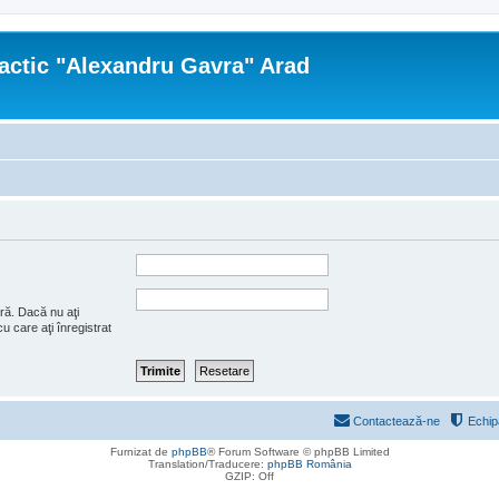
actic "Alexandru Gavra" Arad
ră. Dacă nu aţi
u care aţi înregistrat
Contactează-ne
Echip
Furnizat de
phpBB
® Forum Software © phpBB Limited
Translation/Traducere:
phpBB România
GZIP: Off