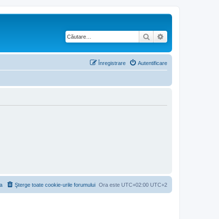
Căutare
Căutare avansată
Înregistrare
Autentificare
a
Şterge toate cookie-urile forumului
Ora este UTC+02:00 UTC+2