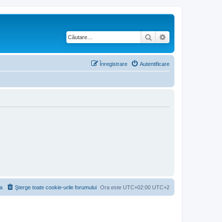
Căutare
Căutare avansată
Înregistrare
Autentificare
a
Şterge toate cookie-urile forumului
Ora este UTC+02:00 UTC+2