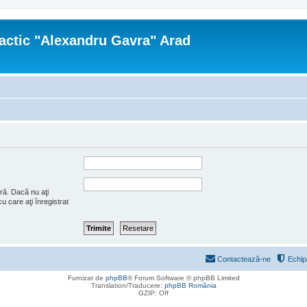
actic "Alexandru Gavra" Arad
ră. Dacă nu aţi
u care aţi înregistrat
Contactează-ne
Echip
Furnizat de
phpBB
® Forum Software © phpBB Limited
Translation/Traducere:
phpBB România
GZIP: Off