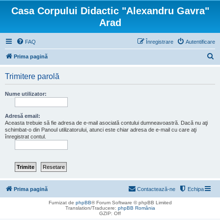
Casa Corpului Didactic "Alexandru Gavra"
Arad
FAQ
Înregistrare
Autentificare
C
Prima pagină
ă
Trimitere parolă
u
t
Nume utilizator:
a
r
Adresă email:
Aceasta trebuie să fie adresa de e-mail asociată contului dumneavoastră. Dacă nu aţi
e
schimbat-o din Panoul utilizatorului, atunci este chiar adresa de e-mail cu care aţi
înregistrat contul.
Prima pagină
Contactează-ne
Echipa
Furnizat de
phpBB
® Forum Software © phpBB Limited
Translation/Traducere:
phpBB România
GZIP: Off