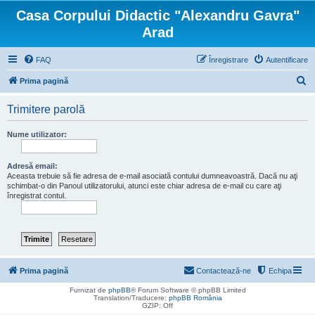
Casa Corpului Didactic "Alexandru Gavra"
Arad
FAQ
Înregistrare
Autentificare
C
Prima pagină
ă
Trimitere parolă
u
t
Nume utilizator:
a
r
Adresă email:
Aceasta trebuie să fie adresa de e-mail asociată contului dumneavoastră. Dacă nu aţi
e
schimbat-o din Panoul utilizatorului, atunci este chiar adresa de e-mail cu care aţi
înregistrat contul.
Prima pagină
Contactează-ne
Echipa
Furnizat de
phpBB
® Forum Software © phpBB Limited
Translation/Traducere:
phpBB România
GZIP: Off