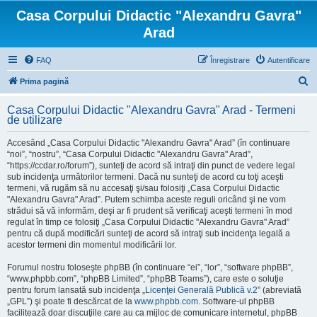
Casa Corpului Didactic "Alexandru Gavra"
Arad
FAQ
Înregistrare
Autentificare
C
Prima pagină
ă
Casa Corpului Didactic "Alexandru Gavra" Arad - Termeni
u
de utilizare
t
Accesând „Casa Corpului Didactic "Alexandru Gavra" Arad” (în continuare
a
“noi”, “nostru”, “Casa Corpului Didactic "Alexandru Gavra" Arad”,
“https://ccdar.ro/forum”), sunteţi de acord să intraţi din punct de vedere legal
r
sub incidenţa următorilor termeni. Dacă nu sunteţi de acord cu toţi aceşti
e
termeni, vă rugăm să nu accesaţi şi/sau folosiţi „Casa Corpului Didactic
"Alexandru Gavra" Arad”. Putem schimba aceste reguli oricând şi ne vom
strădui să vă informăm, deşi ar fi prudent să verificaţi aceşti termeni în mod
regulat în timp ce folosiţi „Casa Corpului Didactic "Alexandru Gavra" Arad”
pentru că după modificări sunteţi de acord să intraţi sub incidenţa legală a
acestor termeni din momentul modificării lor.
Forumul nostru foloseşte phpBB (în continuare “ei”, “lor”, “software phpBB”,
“www.phpbb.com”, “phpBB Limited”, “phpBB Teams”), care este o soluţie
pentru forum lansată sub incidenţa „
Licenţei Generală Publică v.2
” (abreviată
„GPL”) şi poate fi descărcat de la
www.phpbb.com
. Software-ul phpBB
facilitează doar discuţiile care au ca mijloc de comunicare internetul, phpBB