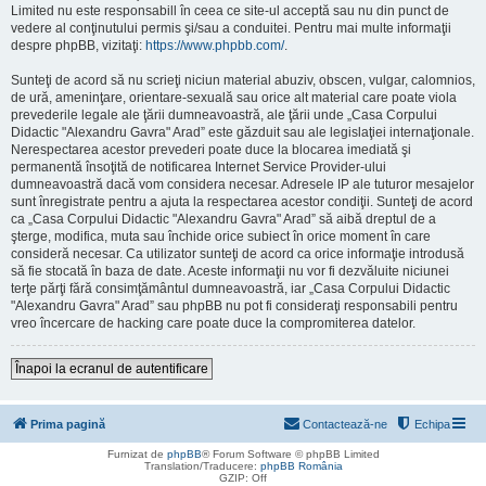
Limited nu este responsabill în ceea ce site-ul acceptă sau nu din punct de
vedere al conţinutului permis şi/sau a conduitei. Pentru mai multe informaţii
despre phpBB, vizitaţi:
https://www.phpbb.com/
.
Sunteţi de acord să nu scrieţi niciun material abuziv, obscen, vulgar, calomnios,
de ură, ameninţare, orientare-sexuală sau orice alt material care poate viola
prevederile legale ale ţării dumneavoastră, ale ţării unde „Casa Corpului
Didactic "Alexandru Gavra" Arad” este găzduit sau ale legislaţiei internaţionale.
Nerespectarea acestor prevederi poate duce la blocarea imediată şi
permanentă însoţită de notificarea Internet Service Provider-ului
dumneavoastră dacă vom considera necesar. Adresele IP ale tuturor mesajelor
sunt înregistrate pentru a ajuta la respectarea acestor condiţii. Sunteţi de acord
ca „Casa Corpului Didactic "Alexandru Gavra" Arad” să aibă dreptul de a
şterge, modifica, muta sau închide orice subiect în orice moment în care
consideră necesar. Ca utilizator sunteţi de acord ca orice informaţie introdusă
să fie stocată în baza de date. Aceste informaţii nu vor fi dezvăluite niciunei
terţe părţi fără consimţământul dumneavoastră, iar „Casa Corpului Didactic
"Alexandru Gavra" Arad” sau phpBB nu pot fi consideraţi responsabili pentru
vreo încercare de hacking care poate duce la compromiterea datelor.
Înapoi la ecranul de autentificare
Prima pagină
Contactează-ne
Echipa
Furnizat de
phpBB
® Forum Software © phpBB Limited
Translation/Traducere:
phpBB România
GZIP: Off