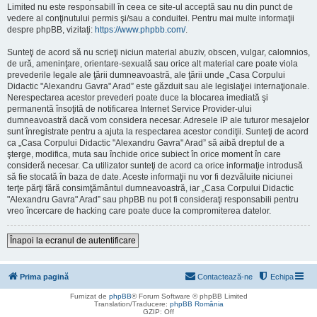
Limited nu este responsabill în ceea ce site-ul acceptă sau nu din punct de
vedere al conţinutului permis şi/sau a conduitei. Pentru mai multe informaţii
despre phpBB, vizitaţi:
https://www.phpbb.com/
.
Sunteţi de acord să nu scrieţi niciun material abuziv, obscen, vulgar, calomnios,
de ură, ameninţare, orientare-sexuală sau orice alt material care poate viola
prevederile legale ale ţării dumneavoastră, ale ţării unde „Casa Corpului
Didactic "Alexandru Gavra" Arad” este găzduit sau ale legislaţiei internaţionale.
Nerespectarea acestor prevederi poate duce la blocarea imediată şi
permanentă însoţită de notificarea Internet Service Provider-ului
dumneavoastră dacă vom considera necesar. Adresele IP ale tuturor mesajelor
sunt înregistrate pentru a ajuta la respectarea acestor condiţii. Sunteţi de acord
ca „Casa Corpului Didactic "Alexandru Gavra" Arad” să aibă dreptul de a
şterge, modifica, muta sau închide orice subiect în orice moment în care
consideră necesar. Ca utilizator sunteţi de acord ca orice informaţie introdusă
să fie stocată în baza de date. Aceste informaţii nu vor fi dezvăluite niciunei
terţe părţi fără consimţământul dumneavoastră, iar „Casa Corpului Didactic
"Alexandru Gavra" Arad” sau phpBB nu pot fi consideraţi responsabili pentru
vreo încercare de hacking care poate duce la compromiterea datelor.
Înapoi la ecranul de autentificare
Prima pagină
Contactează-ne
Echipa
Furnizat de
phpBB
® Forum Software © phpBB Limited
Translation/Traducere:
phpBB România
GZIP: Off