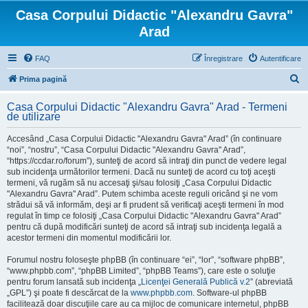
Casa Corpului Didactic "Alexandru Gavra"
Arad
FAQ
Înregistrare
Autentificare
C
Prima pagină
ă
Casa Corpului Didactic "Alexandru Gavra" Arad - Termeni
u
de utilizare
t
Accesând „Casa Corpului Didactic "Alexandru Gavra" Arad” (în continuare
a
“noi”, “nostru”, “Casa Corpului Didactic "Alexandru Gavra" Arad”,
“https://ccdar.ro/forum”), sunteţi de acord să intraţi din punct de vedere legal
r
sub incidenţa următorilor termeni. Dacă nu sunteţi de acord cu toţi aceşti
e
termeni, vă rugăm să nu accesaţi şi/sau folosiţi „Casa Corpului Didactic
"Alexandru Gavra" Arad”. Putem schimba aceste reguli oricând şi ne vom
strădui să vă informăm, deşi ar fi prudent să verificaţi aceşti termeni în mod
regulat în timp ce folosiţi „Casa Corpului Didactic "Alexandru Gavra" Arad”
pentru că după modificări sunteţi de acord să intraţi sub incidenţa legală a
acestor termeni din momentul modificării lor.
Forumul nostru foloseşte phpBB (în continuare “ei”, “lor”, “software phpBB”,
“www.phpbb.com”, “phpBB Limited”, “phpBB Teams”), care este o soluţie
pentru forum lansată sub incidenţa „
Licenţei Generală Publică v.2
” (abreviată
„GPL”) şi poate fi descărcat de la
www.phpbb.com
. Software-ul phpBB
facilitează doar discuţiile care au ca mijloc de comunicare internetul, phpBB