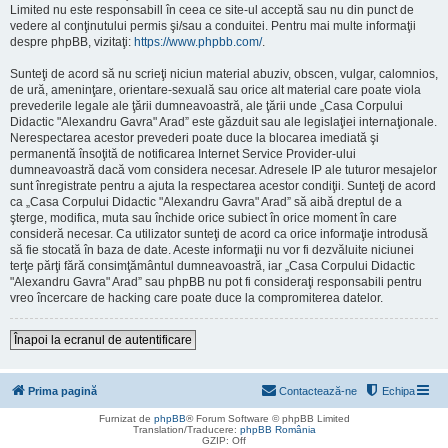
Limited nu este responsabill în ceea ce site-ul acceptă sau nu din punct de
vedere al conţinutului permis şi/sau a conduitei. Pentru mai multe informaţii
despre phpBB, vizitaţi:
https://www.phpbb.com/
.
Sunteţi de acord să nu scrieţi niciun material abuziv, obscen, vulgar, calomnios,
de ură, ameninţare, orientare-sexuală sau orice alt material care poate viola
prevederile legale ale ţării dumneavoastră, ale ţării unde „Casa Corpului
Didactic "Alexandru Gavra" Arad” este găzduit sau ale legislaţiei internaţionale.
Nerespectarea acestor prevederi poate duce la blocarea imediată şi
permanentă însoţită de notificarea Internet Service Provider-ului
dumneavoastră dacă vom considera necesar. Adresele IP ale tuturor mesajelor
sunt înregistrate pentru a ajuta la respectarea acestor condiţii. Sunteţi de acord
ca „Casa Corpului Didactic "Alexandru Gavra" Arad” să aibă dreptul de a
şterge, modifica, muta sau închide orice subiect în orice moment în care
consideră necesar. Ca utilizator sunteţi de acord ca orice informaţie introdusă
să fie stocată în baza de date. Aceste informaţii nu vor fi dezvăluite niciunei
terţe părţi fără consimţământul dumneavoastră, iar „Casa Corpului Didactic
"Alexandru Gavra" Arad” sau phpBB nu pot fi consideraţi responsabili pentru
vreo încercare de hacking care poate duce la compromiterea datelor.
Înapoi la ecranul de autentificare
Prima pagină
Contactează-ne
Echipa
Furnizat de
phpBB
® Forum Software © phpBB Limited
Translation/Traducere:
phpBB România
GZIP: Off