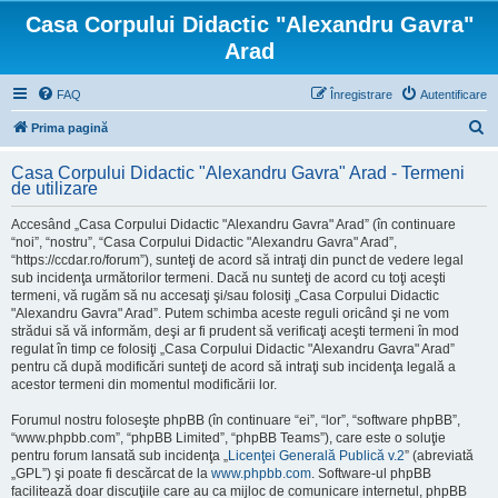
Casa Corpului Didactic "Alexandru Gavra"
Arad
FAQ
Înregistrare
Autentificare
C
Prima pagină
ă
Casa Corpului Didactic "Alexandru Gavra" Arad - Termeni
u
de utilizare
t
Accesând „Casa Corpului Didactic "Alexandru Gavra" Arad” (în continuare
a
“noi”, “nostru”, “Casa Corpului Didactic "Alexandru Gavra" Arad”,
“https://ccdar.ro/forum”), sunteţi de acord să intraţi din punct de vedere legal
r
sub incidenţa următorilor termeni. Dacă nu sunteţi de acord cu toţi aceşti
e
termeni, vă rugăm să nu accesaţi şi/sau folosiţi „Casa Corpului Didactic
"Alexandru Gavra" Arad”. Putem schimba aceste reguli oricând şi ne vom
strădui să vă informăm, deşi ar fi prudent să verificaţi aceşti termeni în mod
regulat în timp ce folosiţi „Casa Corpului Didactic "Alexandru Gavra" Arad”
pentru că după modificări sunteţi de acord să intraţi sub incidenţa legală a
acestor termeni din momentul modificării lor.
Forumul nostru foloseşte phpBB (în continuare “ei”, “lor”, “software phpBB”,
“www.phpbb.com”, “phpBB Limited”, “phpBB Teams”), care este o soluţie
pentru forum lansată sub incidenţa „
Licenţei Generală Publică v.2
” (abreviată
„GPL”) şi poate fi descărcat de la
www.phpbb.com
. Software-ul phpBB
facilitează doar discuţiile care au ca mijloc de comunicare internetul, phpBB