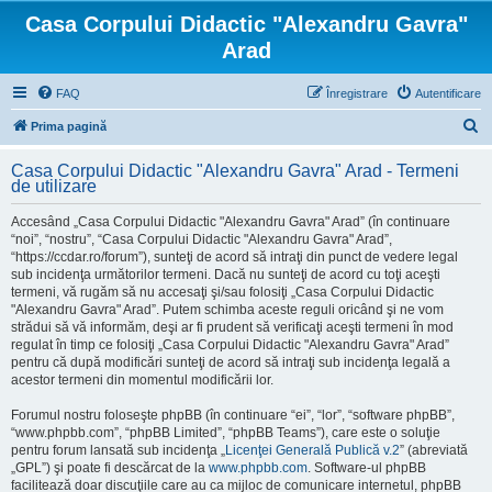
Casa Corpului Didactic "Alexandru Gavra"
Arad
FAQ
Înregistrare
Autentificare
C
Prima pagină
ă
Casa Corpului Didactic "Alexandru Gavra" Arad - Termeni
u
de utilizare
t
Accesând „Casa Corpului Didactic "Alexandru Gavra" Arad” (în continuare
a
“noi”, “nostru”, “Casa Corpului Didactic "Alexandru Gavra" Arad”,
“https://ccdar.ro/forum”), sunteţi de acord să intraţi din punct de vedere legal
r
sub incidenţa următorilor termeni. Dacă nu sunteţi de acord cu toţi aceşti
e
termeni, vă rugăm să nu accesaţi şi/sau folosiţi „Casa Corpului Didactic
"Alexandru Gavra" Arad”. Putem schimba aceste reguli oricând şi ne vom
strădui să vă informăm, deşi ar fi prudent să verificaţi aceşti termeni în mod
regulat în timp ce folosiţi „Casa Corpului Didactic "Alexandru Gavra" Arad”
pentru că după modificări sunteţi de acord să intraţi sub incidenţa legală a
acestor termeni din momentul modificării lor.
Forumul nostru foloseşte phpBB (în continuare “ei”, “lor”, “software phpBB”,
“www.phpbb.com”, “phpBB Limited”, “phpBB Teams”), care este o soluţie
pentru forum lansată sub incidenţa „
Licenţei Generală Publică v.2
” (abreviată
„GPL”) şi poate fi descărcat de la
www.phpbb.com
. Software-ul phpBB
facilitează doar discuţiile care au ca mijloc de comunicare internetul, phpBB