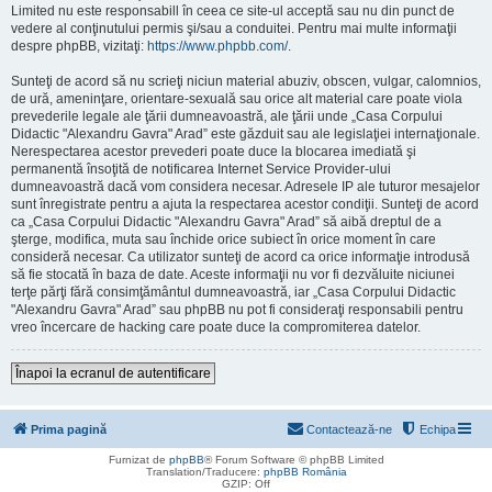
Limited nu este responsabill în ceea ce site-ul acceptă sau nu din punct de
vedere al conţinutului permis şi/sau a conduitei. Pentru mai multe informaţii
despre phpBB, vizitaţi:
https://www.phpbb.com/
.
Sunteţi de acord să nu scrieţi niciun material abuziv, obscen, vulgar, calomnios,
de ură, ameninţare, orientare-sexuală sau orice alt material care poate viola
prevederile legale ale ţării dumneavoastră, ale ţării unde „Casa Corpului
Didactic "Alexandru Gavra" Arad” este găzduit sau ale legislaţiei internaţionale.
Nerespectarea acestor prevederi poate duce la blocarea imediată şi
permanentă însoţită de notificarea Internet Service Provider-ului
dumneavoastră dacă vom considera necesar. Adresele IP ale tuturor mesajelor
sunt înregistrate pentru a ajuta la respectarea acestor condiţii. Sunteţi de acord
ca „Casa Corpului Didactic "Alexandru Gavra" Arad” să aibă dreptul de a
şterge, modifica, muta sau închide orice subiect în orice moment în care
consideră necesar. Ca utilizator sunteţi de acord ca orice informaţie introdusă
să fie stocată în baza de date. Aceste informaţii nu vor fi dezvăluite niciunei
terţe părţi fără consimţământul dumneavoastră, iar „Casa Corpului Didactic
"Alexandru Gavra" Arad” sau phpBB nu pot fi consideraţi responsabili pentru
vreo încercare de hacking care poate duce la compromiterea datelor.
Înapoi la ecranul de autentificare
Prima pagină
Contactează-ne
Echipa
Furnizat de
phpBB
® Forum Software © phpBB Limited
Translation/Traducere:
phpBB România
GZIP: Off