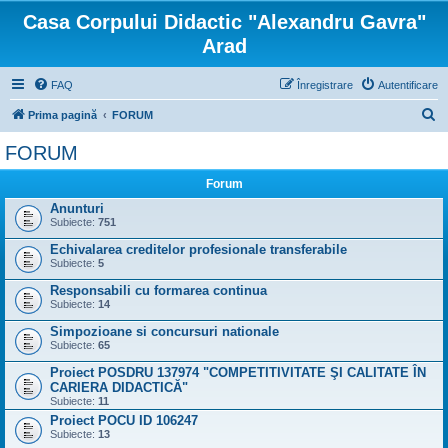
Casa Corpului Didactic "Alexandru Gavra"
Arad
FAQ
Înregistrare
Autentificare
C
Prima pagină
FORUM
ă
FORUM
u
Forum
t
Anunturi
a
Subiecte:
751
r
Echivalarea creditelor profesionale transferabile
e
Subiecte:
5
Responsabili cu formarea continua
Subiecte:
14
Simpozioane si concursuri nationale
Subiecte:
65
Proiect POSDRU 137974 "COMPETITIVITATE ŞI CALITATE ÎN
CARIERA DIDACTICĂ"
Subiecte:
11
Proiect POCU ID 106247
Subiecte:
13