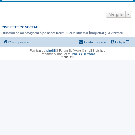
Mergi la
CINE ESTE CONECTAT
Utilizatori ce ce navighează pe acest forum: Niciun utilizator înregistrat și 3 vizitatori
Prima pagină
Contactează-ne
Echipa
Furnizat de
phpBB
® Forum Software © phpBB Limited
Translation/Traducere:
phpBB România
GZIP: Off