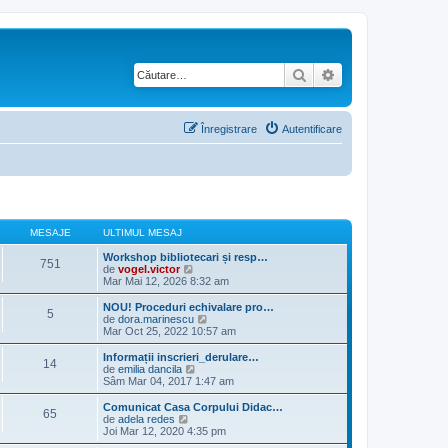
Căutare
Căutare avansată
Înregistrare
Autentificare
MESAJE
ULTIMUL MESAJ
Workshop bibliotecari și resp…
751
V
de
vogel.victor
e
Mar Mai 12, 2026 8:32 am
z
i
NOU! Proceduri echivalare pro…
5
u
V
de
dora.marinescu
l
e
Mar Oct 25, 2022 10:57 am
t
z
i
i
Informații inscrieri_derulare…
14
m
u
V
de
emilia dancila
u
l
e
Sâm Mar 04, 2017 1:47 am
l
t
z
m
i
i
Comunicat Casa Corpului Didac…
e
65
m
u
V
de
adela redes
s
u
l
e
Joi Mar 12, 2020 4:35 pm
a
l
t
z
j