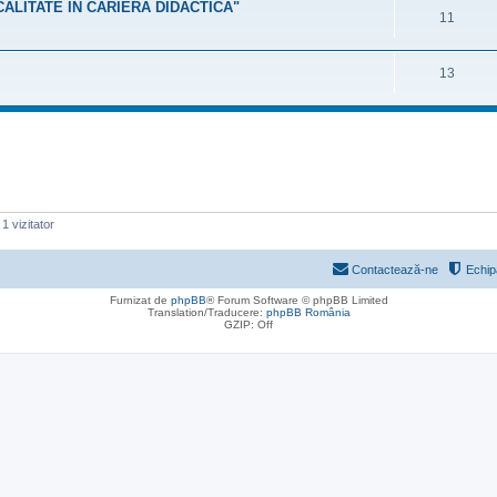
 CALITATE ÎN CARIERA DIDACTICĂ"
11
13
1 vizitator
Contactează-ne
Echip
Furnizat de
phpBB
® Forum Software © phpBB Limited
Translation/Traducere:
phpBB România
GZIP: Off