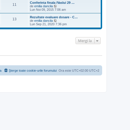
m
i
i
Conferinta finala /Vaslui 29 …
e
11
m
u
V
de
emilia dancila
s
u
l
e
Lun Noi 09, 2015 7:06 am
a
l
t
z
j
m
i
i
Rezultate evaluare dosare - C…
e
13
m
u
V
de
emilia dancila
s
u
l
e
Lun Sep 21, 2020 7:36 pm
a
l
t
z
j
m
i
i
e
m
u
s
u
l
Mergi la
a
l
t
j
m
i
e
m
s
u
a
l
j
m
e
s
a
a
Şterge toate cookie-urile forumului
Ora este UTC+02:00 UTC+2
j