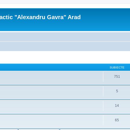
actic "Alexandru Gavra" Arad
SUBIECTE
751
5
14
65