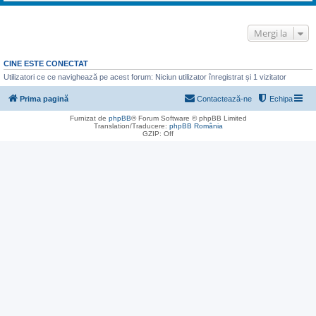
Mergi la
CINE ESTE CONECTAT
Utilizatori ce ce navighează pe acest forum: Niciun utilizator înregistrat și 1 vizitator
Prima pagină
Contactează-ne
Echipa
Furnizat de
phpBB
® Forum Software © phpBB Limited
Translation/Traducere:
phpBB România
GZIP: Off