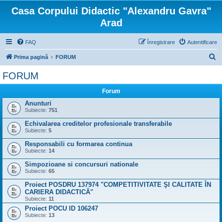
Casa Corpului Didactic "Alexandru Gavra"
Arad
FAQ
Înregistrare
Autentificare
C
Prima pagină
FORUM
ă
FORUM
u
Forum
t
Anunturi
a
Subiecte:
751
r
Echivalarea creditelor profesionale transferabile
e
Subiecte:
5
Responsabili cu formarea continua
Subiecte:
14
Simpozioane si concursuri nationale
Subiecte:
65
Proiect POSDRU 137974 "COMPETITIVITATE ŞI CALITATE ÎN
CARIERA DIDACTICĂ"
Subiecte:
11
Proiect POCU ID 106247
Subiecte:
13